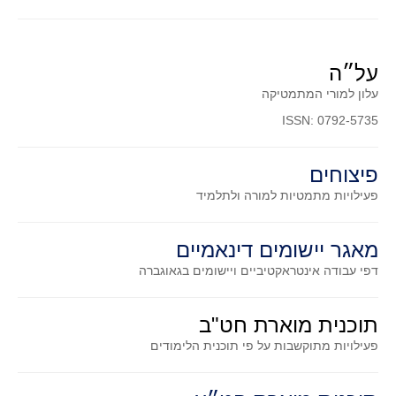
סדרות
בעיות מילוליות
עולם המספרים
על״ה
סטטיסטיקה והסתברות
עלון למורי המתמטיקה
הסתברות
ISSN: 0792-5735
פונקציות וחדו"א
פיצוחים
חוקיות והפונקציה
פעילויות מתמטיות
למורה ולתלמיד
פונקצית הישר
פונקציה ריבועית
מאגר יישומים דינאמיים
פונקצית הערך המוחלט
דפי עבודה אינטראקטיביים ויישומים בגאוגברה
פונקצית השורש
פונקציה רציונאלית
תוכנית מוארת חט"ב
פונקציה מעריכית ולוגריתמית
פעילויות מתוקשבות על פי תוכנית הלימודים
בעיות קיצון
נגזרות ואינטגרלים