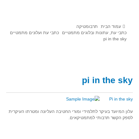
לומדים מתמטיקה עם טכנולוגיה
הערכה בארץ ובעולם
תוצרים מימי עיון וסדנאות - "קשר חם"
עמוד הבית
תרבומטיקה
כתבי עת, עתונות ובלוגים מתמטיים
כתבי עת ועלונים מתמטיים
pi in the sky
סרטוני הדגמה
הרצאות מוקלטות
בעיות החודש
מדורי המרכז
pi in the sky
יישומים דינאמיים
פיצוחים
Pi in the sky
אלגברה
עלון המיועד בעיקר לתלמידי ומורי החטיבה העליונה ומטרתו העיקרית
אלגברה
ל
ספק הקשר תרבותי למתמטיקאים.
פונקציות
חדו"א