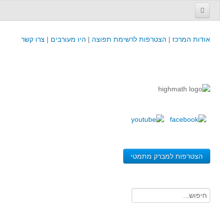
עמוד הבית
אודות המרכז
|
הצטרפות לרשימת תפוצה
|
היו מעורבים
|
צרו קשר
פינת המפמ״ר
קורסים וכנסים
קורסים והשתלמויות של מרכז המורים - כולל תוצרים
כנסים וימי עיון של מרכז המורים - כולל תוצרים
קורסים, כנסים והשתלמויות בארץ - מידע לשנה זו
לימודים באוניברסיטאות ובמכללות - מידע
משאבי הוראה ולמידה
הצטרפות למברק מתמטי
לומדים בחט"ב
לומדים בחט"ע
בית ספר יסודי