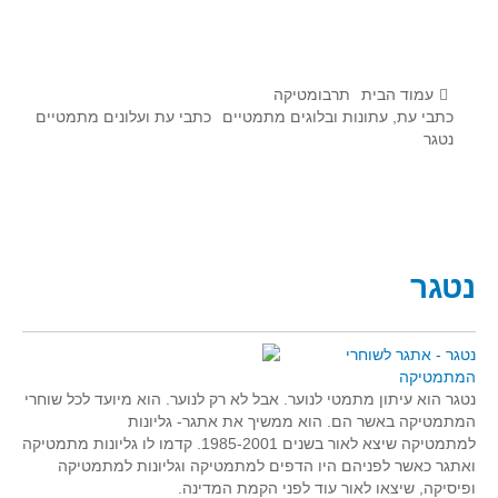
לומדים מתמטיקה עם טכנולוגיה
הערכה בארץ ובעולם
תוצרים מימי עיון וסדנאות - "קשר חם"
עמוד הבית
תרבומטיקה
כתבי עת, עתונות ובלוגים מתמטיים
כתבי עת ועלונים מתמטיים
נטגר
סרטוני הדגמה
הרצאות מוקלטות
בעיות החודש
מדורי המרכז
נטגר
יישומים דינאמיים
פיצוחים
נטגר - אתגר לשוחרי
אלגברה
המתמטיקה
נטגר הוא עיתון מתמטי לנוער. אבל לא רק לנוער. הוא מיועד לכל שוחרי
אלגברה
המתמטיקה באשר הם. הוא ממשיך את אתגר- גליונות
פונקציות
למתמטיקה שיצא לאור בשנים 1985-2001. קדמו לו גליונות מתמטיקה
ואתגר כאשר לפניהם היו הדפים למתמטיקה וגליונות למתמטיקה
חדו"א
ופיסיקה, שיצאו לאור עוד לפני הקמת המדינה.