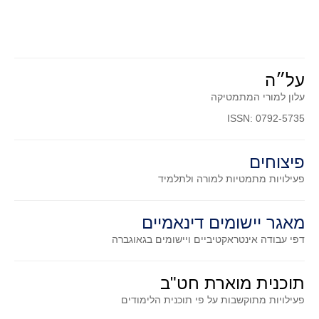
סדרות
בעיות מילוליות
עולם המספרים
סטטיסטיקה והסתברות
על״ה
הסתברות
עלון למורי המתמטיקה
פונקציות וחדו"א
ISSN: 0792-5735
חוקיות והפונקציה
פיצוחים
פונקצית הישר
פעילויות מתמטיות
למורה ולתלמיד
פונקציה ריבועית
פונקצית הערך המוחלט
מאגר יישומים דינאמיים
פונקצית השורש
דפי עבודה אינטראקטיביים ויישומים בגאוגברה
פונקציה רציונאלית
פונקציה מעריכית ולוגריתמית
תוכנית מוארת חט"ב
בעיות קיצון
פעילויות מתוקשבות על פי תוכנית הלימודים
נגזרות ואינטגרלים