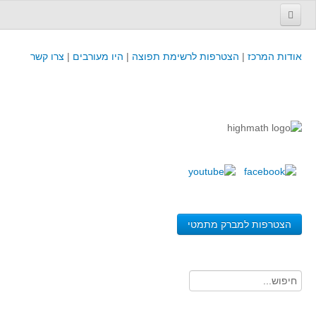
עמוד הבית
אודות המרכז
|
הצטרפות לרשימת תפוצה
|
היו מעורבים
|
צרו קשר
פינת המפמ״ר
קורסים וכנסים
קורסים והשתלמויות של מרכז המורים - כולל תוצרים
כנסים וימי עיון של מרכז המורים - כולל תוצרים
קורסים, כנסים והשתלמויות בארץ - מידע לשנה זו
לימודים באוניברסיטאות ובמכללות - מידע
משאבי הוראה ולמידה
הצטרפות למברק מתמטי
לומדים בחט"ב
לומדים בחט"ע
בית ספר יסודי