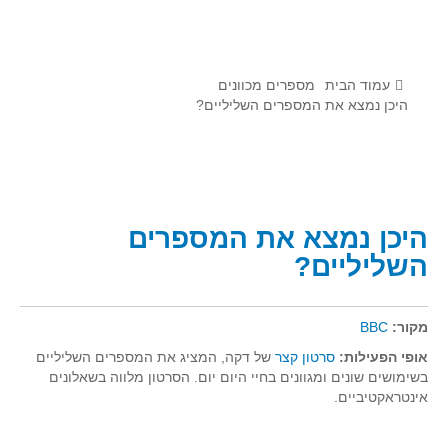
לומדים מתמטיקה עם טכנולוגיה
הערכה בארץ ובעולם
תוצרים מימי עיון וסדנאות - "קשר חם"
עמוד הבית
מספרים מכוונים
היכן נמצא את המספרים השליליים?
סרטוני הדגמה
הרצאות מוקלטות
בעיות החודש
היכן נמצא את המספרים
מדורי המרכז
השליליים?
יישומים דינאמיים
פיצוחים
מקור:
BBC
אלגברה
אופי הפעילות:
סרטון קצר
של דקה, המציג את המספרים השליליים
אלגברה
בשימושים שונים ומגוונים בחיי היום יום. הסרטון מלווה בשאלונים
פונקציות
אינטראקטיביים.
חדו"א