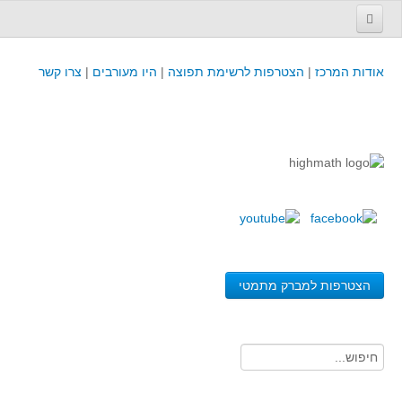
עמוד הבית
אודות המרכז
|
הצטרפות לרשימת תפוצה
|
היו מעורבים
|
צרו קשר
פינת המפמ״ר
קורסים וכנסים
קורסים והשתלמויות של מרכז המורים - כולל תוצרים
כנסים וימי עיון של מרכז המורים - כולל תוצרים
קורסים, כנסים והשתלמויות בארץ - מידע לשנה זו
לימודים באוניברסיטאות ובמכללות - מידע
משאבי הוראה ולמידה
הצטרפות למברק מתמטי
לומדים בחט"ב
לומדים בחט"ע
בית ספר יסודי