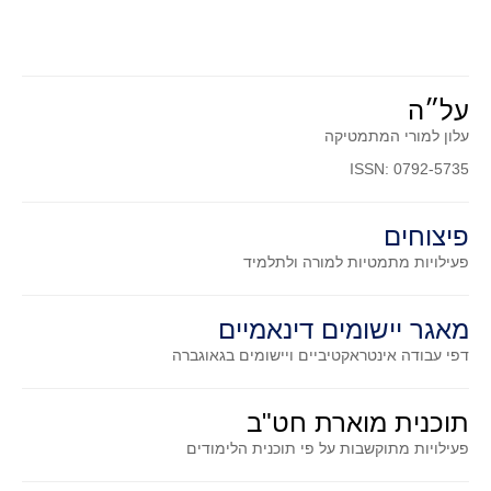
סדרות
בעיות מילוליות
עולם המספרים
על״ה
סטטיסטיקה והסתברות
עלון למורי המתמטיקה
הסתברות
ISSN: 0792-5735
פונקציות וחדו"א
חוקיות והפונקציה
פיצוחים
פונקצית הישר
פעילויות מתמטיות
למורה ולתלמיד
פונקציה ריבועית
פונקצית הערך המוחלט
מאגר יישומים דינאמיים
פונקצית השורש
דפי עבודה אינטראקטיביים ויישומים בגאוגברה
פונקציה רציונאלית
פונקציה מעריכית ולוגריתמית
תוכנית מוארת חט"ב
פעילויות מתוקשבות על פי תוכנית הלימודים
בעיות קיצון
נגזרות ואינטגרלים