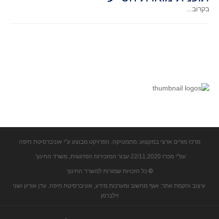
בקרוב...
קעירות ונקודות פיתול
במבט נוסף
בעקבות מבחנים
המלצות השבוע
מתנות קטנות
גאומטריה
משפט פיתגורס
שטחים פיצוחים
מצולעים
מרכז מורים ארצי במקצוע: מתמטיקה. הפרויקט מבוצע ע"י אוניברסיטת חיפה
מרובעים
עפ"י מכרז 22/11.2020 עבור המזכירות הפדגוגית, משרד החינוך.
משולשים
©
כל הזכויות שמורות למשרד החינוך
דמיון
עיצוב והקמת אתר: אגף מחשוב ומערכות מידע, אוניברסיטת חיפה. עדן אוריון ושני
המעגל פיצוחים
זילברמן
גאומטריית המרחב