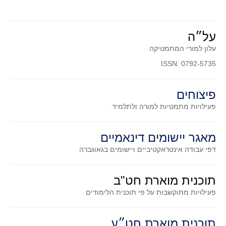
סדרות
בעיות מילוליות
על״ה
עולם המספרים
עלון למורי המתמטיקה
סטטיסטיקה והסתברות
ISSN: 0792-5735
הסתברות
פונקציות וחדו"א
פיצוחים
חוקיות והפונקציה
פעילויות מתמטיות
למורה ולתלמיד
פונקצית הישר
פונקציה ריבועית
מאגר יישומים דינאמיים
פונקצית הערך המוחלט
דפי עבודה אינטראקטיביים ויישומים בגאוגברה
פונקצית השורש
פונקציה רציונאלית
תוכנית מוארת חט"ב
פונקציה מעריכית ולוגריתמית
פעילויות מתוקשבות על פי תוכנית הלימודים
בעיות קיצון
תוכנית מוארת חט״ע
נגזרות ואינטגרלים