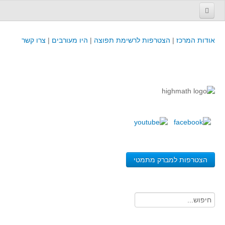
עמוד הבית
אודות המרכז
|
הצטרפות לרשימת תפוצה
|
היו מעורבים
|
צרו קשר
פינת המפמ״ר
קורסים וכנסים
קורסים והשתלמויות של מרכז המורים - כולל תוצרים
כנסים וימי עיון של מרכז המורים - כולל תוצרים
קורסים, כנסים והשתלמויות בארץ - מידע לשנה זו
לימודים באוניברסיטאות ובמכללות - מידע
משאבי הוראה ולמידה
הצטרפות למברק מתמטי
לומדים בחט"ב
לומדים בחט"ע
בית ספר יסודי