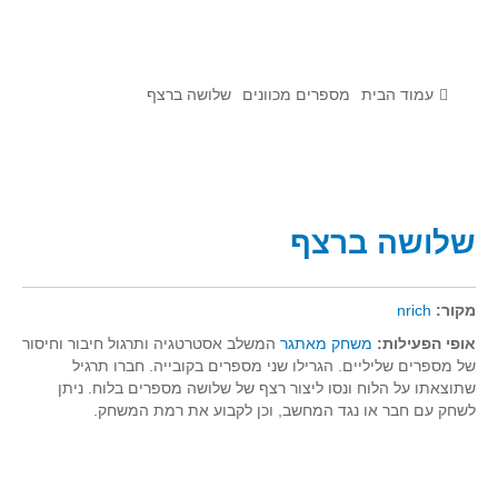
לומדים מתמטיקה עם טכנולוגיה
הערכה בארץ ובעולם
תוצרים מימי עיון וסדנאות - "קשר חם"
עמוד הבית
מספרים מכוונים
שלושה ברצף
סרטוני הדגמה
הרצאות מוקלטות
בעיות החודש
שלושה ברצף
מדורי המרכז
יישומים דינאמיים
מקור:
nrich
פיצוחים
אופי הפעילות:
משחק מאתגר
המשלב אסטרטגיה ותרגול חיבור וחיסור
של מספרים שליליים. הגרילו שני מספרים בקובייה. חברו תרגיל
אלגברה
שתוצאתו על הלוח ונסו ליצור רצף של שלושה מספרים בלוח. ניתן
אלגברה
לשחק עם חבר או נגד המחשב, וכן לקבוע את רמת המשחק.
פונקציות
חדו"א