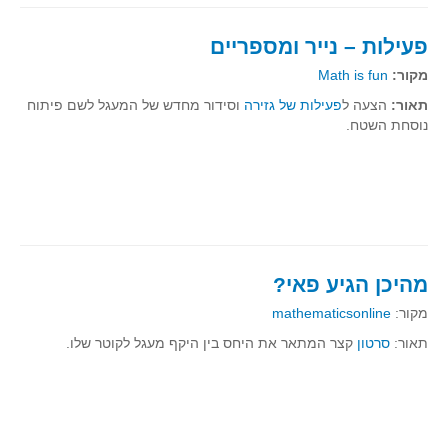
קעירות ונקודות פיתול
פעילות – נייר ומספריים
במבט נוסף
מקור:
Math is fun
בעקבות מבחנים
תאור:
הצעה ל
פעילות של גזירה
וסידור מחדש של המעגל לשם פיתוח
המלצות השבוע
נוסחת השטח.
מתנות קטנות
גאומטריה
משפט פיתגורס
שטחים פיצוחים
מצולעים
מהיכן הגיע פאי?
מרובעים
מקור:
mathematicsonline
משולשים
תאור:
סרטון
קצר המתאר את היחס בין היקף מעגל לקוטר שלו.
דמיון
המעגל פיצוחים
גאומטריית המרחב