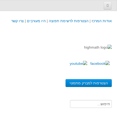
עמוד הבית
אודות המרכז
|
הצטרפות לרשימת תפוצה
|
היו מעורבים
|
צרו קשר
פינת המפמ״ר
קורסים וכנסים
קורסים והשתלמויות של מרכז המורים - כולל תוצרים
כנסים וימי עיון של מרכז המורים - כולל תוצרים
קורסים, כנסים והשתלמויות בארץ - מידע לשנה זו
לימודים באוניברסיטאות ובמכללות - מידע
משאבי הוראה ולמידה
הצטרפות למברק מתמטי
לומדים בחט"ב
לומדים בחט"ע
בית ספר יסודי