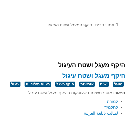
לומדים מתמטיקה עם טכנולוגיה
הערכה בארץ ובעולם
תוצרים מימי עיון וסדנאות - "קשר חם"
עמוד הבית
היקף המעגל ושטח העיגול
סרטוני הדגמה
הרצאות מוקלטות
בעיות החודש
היקף מעגל ושטח העיגול
מדורי המרכז
היקף מעגל ושטח עיגול
יישומים דינאמיים
מעגל
שטח
אוריינות
היקף מעגל
בעיות מילוליות
עיגול
פיצוחים
תיאור:
אוסף משימות שעוסקות בהיקף מעגל ושטח עיגול.
אלגברה
למורה
אלגברה
לתלמיד
لطالب باللغة العربية
פונקציות
חדו"א