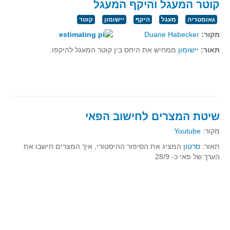
קוטר המעגל והיקף המעגל
סדרות
גאומטריה
מעגל
היקף
יישומון
קוטר
בעיות מילוליות
מקור:
Duane Habecker
עולם המספרים
תאור:
יישומון
ממחיש את היחס בין קוטר המעגל להיקפו.
סטטיסטיקה והסתברות
הסתברות
פונקציות וחדו"א
חוקיות והפונקציה
שיטת המצרים לחישוב הפאי
פונקצית הישר
מקור:
Youtube
פונקציה ריבועית
תאור:
סרטון
המציג את הסיפור ההיסטורי, איך המצרים חישבו את
פונקצית הערך המוחלט
הערך של פאי כ- 28/9
פונקצית השורש
פונקציה רציונאלית
פונקציה מעריכית ולוגריתמית
בעיות קיצון
נגזרות ואינטגרלים