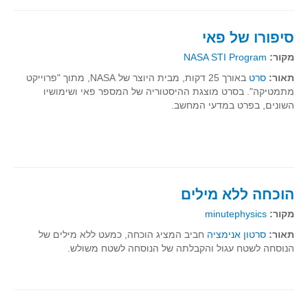
גאומטריה אנליטית
טריגונומטריה
סיפורו של פאי
שונות
מקור:
NASA STI Program
יצירה
תאור:
סרט
באורך 25 דקות, מבית היוצר של NASA, מתוך "פרוייקט
שעשועי מתמטיקה
מתמטיקה". בסרט מוצגת ההיסטוריה של המספר פאי ושימושיו
השונים, בפרט במדעי המחשב.
הסטוריה
כתב עת על"ה - עלון למורי המתמטיקה
תחרויות
תחרות קנגורו ישראל - תש"ף
הוכחה ללא מילים
בואו נשחק מתמטיקה תש"ף
מקור:
minutephysics
בואו נשחק מתמטיקה תשע"ט
תאור:
סרטון אנימציה
חביב המציג הוכחה, כמעט ללא מילים של
בואו נשחק מתמטיקה תשע"ח
הנוסחה לשטח עגול והקבלתה של הנוסחה לשטח משולש.
בואו נשחק מתמטיקה תשע"ו
בואו נשחק מתמטיקה תשע"ז
בואו נשחק מתמטיקה תשע"ה