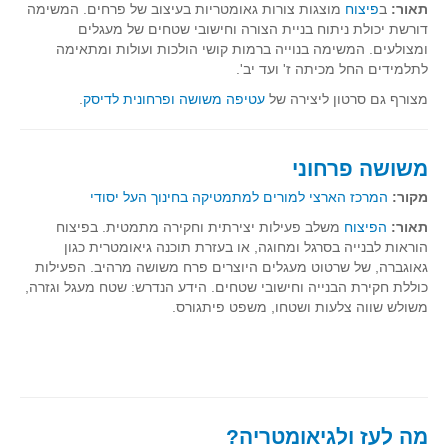
תאור:
ב
פיצוח
מוצגות צורות גאומטריות בעיצוב של פרחים. המשימה
דורשת יכולת ניתוח בניית הצורה וחישובי שטחים של מעגלים
ומצולעים. המשימה בנוייה ברמות קושי הולכות ועולות ומתאימה
לתלמידים החל מכיתה ז' ועד יב'.
מצורף גם סרטון ליצירה של
עטיפה משושה ופרחונית לדיסק
.
משושה פרחוני
מקור:
המרכז הארצי למורים למתמטיקה בחינוך העל יסודי
תאור:
הפיצוח
משלב פעילות יצירתית וחקירה מתמטית. בפיצוח
הוראות לבנייה בסרגל ומחוגה, או בעזרת תוכנה גיאומטרית כגון
גאוגברה, של שרטוט מעגלים היוצרים פרח משושה מרהיב. הפעילות
כוללת חקירת הבנייה וחישובי שטחים. הידע הנדרש: שטח מעגל וגזרה,
משולש שווה צלעות ושטחו, משפט פיתגורס.
מה לעז ולגיאומטריה?