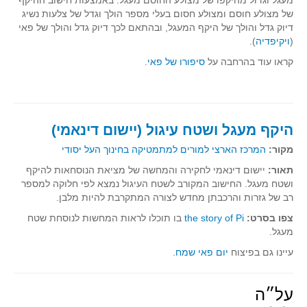
של מצולע חוסם ומצולע חסום בעלי מספר הולך וגדל של צלעות נשיג
דיוק גדל והולך של היקף המעגל, ובהתאם לכך דיוק גדל והולך של פאי
(
ויקיפדיה
).
קראו עוד בהרחבה על
סיפורו של פאי
.
היקף מעגל ושטח עיגול (יישום דינאמי)
מקור:
המרכז הארצי למורים למתמטיקה בחינוך העל יסודי
תאור:
יישום דינאמי לחקירה והמחשה של מציאת הנוסחאות להיקף
ושטח מעגל. החישוב המקורב לשטח העיגול נמצא לפי חלוקה למספר
רב של גזרות והרכבתן מחדש לצורה המתקרבת להיות מלבן.
צפו בסרט:
the story of Pi
בו תוכלו לראות המחשות לנוסחת שטח
מעגל.
עיינו גם בפיצוח
יום פאי שמח
.
על״ה