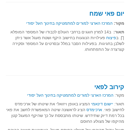
יום פאי שמח
מקור:
המרכז הארצי למורים למתמטיקה בחינוך העל יסודי
תאור:
ב14 למרץ חוגגים ברחבי העולם לכבודו של המספר המופלא
∏. ב
פיצוח
פעילויות הנוגעות בחישוב היקף ושטח מעגל אשר ניתן
לשלבן בחגיגות. בפעילות הסבר במלל ובסרטים על המספר וסקירה
קצרצרה על התפתחותו.
קירוב לפאי
מקור:
המרכז הארצי למורים למתמטיקה בחינוך העל יסודי
תאור:
יישום דינאמי
המציג באופן ויזואלי את שיטתו של ארכימדס
לחישוב פאי.
ארכימדס
הציג לראשונה שיטה המאפשרת לחשב את פאי
בכל רמת דיוק שתידרש. שיטתו מתבססת על כך שהיקף המעגל קטן
מהיקפו של מצולע החוסם
מעגל וגדול מהיקפו של מצולע החוסם מעגל. באמצעות חישוב ההיקף