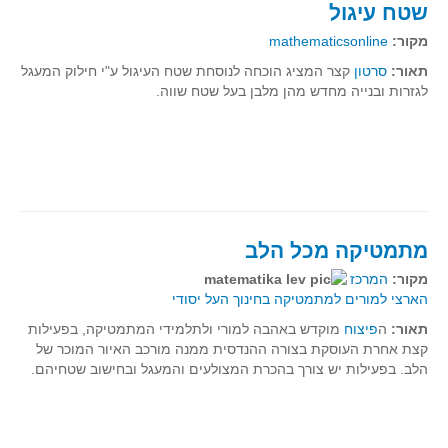
שטח עיגול
תרבומטיקה
מקור:
mathematicsonline
ספרים ומספרים
תאור:
סרטון
קצר המציג הוכחה לנוסחת שטח העיגול ע"י חילוק המעגל
לגזרות ובנייה מחדש מהן מלבן בעל שטח שווה.
סרטים וקולנוע
הומור ומתמטיקה
פוסטרים
כתבי עת, עתונות ובלוגים מתמטיים
סרטונים מתמטיים
מתמטיקה מכל הלב
מאמרים
מקור:
המרכז
קבוצות דיון
הארצי למורים למתמטיקה בחינוך העל יסודי
תאור:
ה
פיצוח
מוקדש באהבה למורי ולתלמידי המתמטיקה, בפעילות
קצת אחרת העוסקת בצורה ההנדסית ממנה מורכב האיור המוכר של
הלב. בפעילות יש צורך בהכרת המצולעים והמעגל ובחישוב שטחיהם.