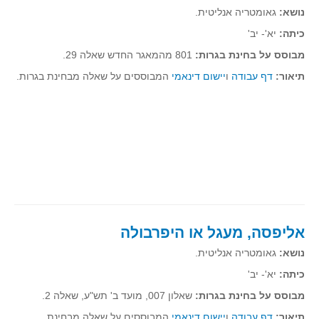
נושא:
גאומטריה אנליטית.
קעירות ונקודות פיתול
כיתה:
יא'- יב'
במבט נוסף
מבוסס על בחינת בגרות:
801 מהמאגר החדש שאלה 29.
בעקבות מבחנים
תיאור:
דף עבודה
ו
יישום דינאמי
המבוססים על שאלה מבחינת בגרות.
המלצות השבוע
מתנות קטנות
גאומטריה
משפט פיתגורס
שטחים פיצוחים
מצולעים
מרובעים
אליפסה, מעגל או היפרבולה
משולשים
נושא:
גאומטריה אנליטית.
דמיון
כיתה:
יא'- יב'
המעגל פיצוחים
מבוסס על בחינת בגרות:
שאלון 007, מועד ב' תש"ע, שאלה 2.
גאומטריית המרחב
תיאור:
דף עבודה
ו
יישום דינאמי
המבוססים על שאלה מבחינת