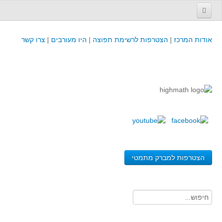
עמוד הבית
אודות המרכז
|
הצטרפות לרשימת תפוצה
|
היו מעורבים
|
צרו קשר
פינת המפמ״ר
קורסים וכנסים
קורסים והשתלמויות של מרכז המורים - כולל תוצרים
כנסים וימי עיון של מרכז המורים - כולל תוצרים
קורסים, כנסים והשתלמויות בארץ - מידע לשנה זו
לימודים באוניברסיטאות ובמכללות - מידע
משאבי הוראה ולמידה
הצטרפות למברק מתמטי
לומדים בחט"ב
לומדים בחט"ע
בית ספר יסודי