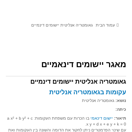
לומדים מתמטיקה עם טכנולוגיה
הערכה בארץ ובעולם
תוצרים מימי עיון וסדנאות - "קשר חם"
עמוד הבית
גאומטריה אנליטית יישומים דינמיים
סרטוני הדגמה
הרצאות מוקלטות
בעיות החודש
מאגר יישומים דינאמיים
מדורי המרכז
גאומטריה אנליטית יישומים דינמיים
יישומים דינאמיים
פיצוחים
עקומות בגאומטריה אנליטית
אלגברה
נושא:
גאומטריה אנליטית
אלגברה
כיתה:
פונקציות
תיאור:
יישום דינאמי
בו הכרות עם משפחת העקומות: a x² + b y² + c
x y + d x + e y + k = 0.
חדו"א
עם שינוי הפרמטרים ניתן לחקור את הדומה והשונה בין העקומות ואת