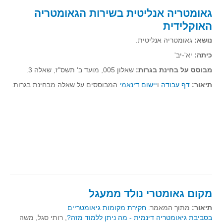
גאומטריה אנליטית בשירות הגאומטריה
תרבומטיקה
האוקלידית
ספרים ומספרים
נושא:
גאומטריה אנליטית.
סרטים וקולנוע
כיתה:
יא'-יב'
הומור ומתמטיקה
מבוסס על בחינת בגרות:
שאלון 005, מועד ב' תשס"ז, שאלה 3.
פוסטרים
תיאור:
דף עבודה
ו
יישום דינאמי
המבוססים על שאלה מבחינת בגרות.
כתבי עת, עתונות ובלוגים מתמטיים
סרטונים מתמטיים
מאמרים
קבוצות דיון
מקום גאומטרי נולד ממעגל
תיאור:
מתוך המאמר:
חקירת מקומות גיאומטריים
בסביבת גיאומטריה דינמית - מה ניתן ללמוד מזה
?
,
רותי סגל, משה