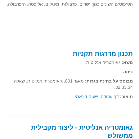
סדרות
הטיפוסים השונים כגון: ישרים, פרבולות, מעגלים, אליפסה, היפרבולה.
בעיות מילוליות
עולם המספרים
סטטיסטיקה והסתברות
הסתברות
פונקציות וחדו"א
תכנון מדרגות תקניות
חוקיות והפונקציה
נושא:
גאומטריה אנליטית.
פונקצית הישר
כיתה:
פונקציה ריבועית
מבוסס על בחינת בגרות:
מאגר 801, גיאומטריה אנליטית, שאלה
32,33,34.
פונקצית הערך המוחלט
תיאור:
דף עבודה
ו
יישום דינאמי
.
פונקצית השורש
פונקציה רציונאלית
פונקציה מעריכית ולוגריתמית
גאומטריה אנליטית - ליצור מקבילית
בעיות קיצון
ממשולש
נגזרות ואינטגרלים