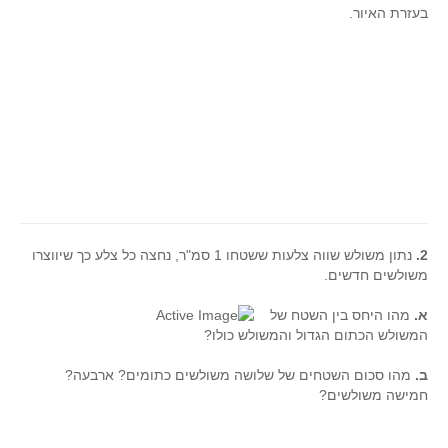
סדרות
בעזרת האיור.
בעיות מילוליות
עולם המספרים
סטטיסטיקה והסתברות
הסתברות
פונקציות וחדו"א
חוקיות והפונקציה
פונקצית הישר
2.
נתון משולש שווה צלעות ששטחו 1 סמ"ר, נחצה כל צלע כך שיווצרו
פונקציה ריבועית
משולשים חדשים.
פונקצית הערך המוחלט
א.
מהו היחס בין השטח של
פונקצית השורש
המשולש הכתום הגדול והמשולש כולו?
פונקציה רציונאלית
ב.
מהו סכום השטחים של שלושה משולשים כתומים? ארבעה?
פונקציה מעריכית ולוגריתמית
חמישה משולשים?
בעיות קיצון
נגזרות ואינטגרלים