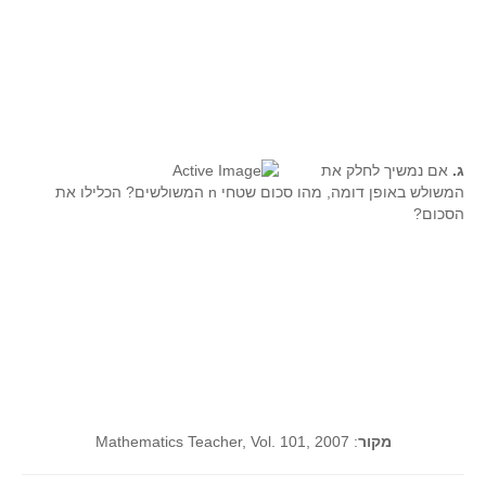
קעירות ונקודות פיתול
במבט נוסף
בעקבות מבחנים
המלצות השבוע
מתנות קטנות
ג.
אם נמשיך לחלק את
המשולש באופן דומה, מהו סכום שטחי n המשולשים? הכלילו את
גאומטריה
הסכום?
משפט פיתגורס
שטחים פיצוחים
מצולעים
מרובעים
משולשים
דמיון
המעגל פיצוחים
מקור
: Mathematics Teacher, Vol. 101, 2007
גאומטריית המרחב