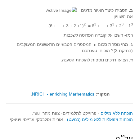
תרבומטיקה
ב.
הסבירו כיצד האיור מדגים
את השוויון:
ספרים ומספרים
2
3
3
3
3
(1+ 2 + 3 + ... + 6)
=
+ ... + 6
+ 3
+ 2
1
סרטים וקולנוע
רמז- חשבו על קובייה הפרוסה לשכבות.
הומור ומתמטיקה
ג.
מהי נוסחת סכום n המספרים הטבעיים הראשונים המעוקבים
פוסטרים
(בחזקת 3)? הוכיחו טענתכם.
כתבי עת, עתונות ובלוגים מתמטיים
ד.
הציעו דרכים נוספות להוכחת הטענה.
סרטונים מתמטיים
מאמרים
קבוצות דיון
המקור:
NRICH - enriching Marhematics
.
הוכחה ללא מילים
- פרוייקט לתלמידים- צוות מחר "98".
הוכחות ויזואליות ללא מילים (כמעט)
- אורית זסלבסקי וגרייסי ויניצקי.
על״ה