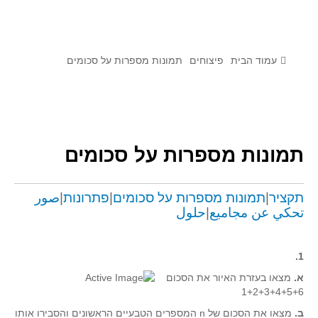
לומדים מתמטיקה עם טכנולוגיה
הערכה בארץ ובעולם
תוצרים מימי עיון וסדנאות - "קשר חם"
עמוד הבית
פיצוחים
תמונות מספרות על סכומים
סרטוני הדגמה
הרצאות מוקלטות
בעיות החודש
תמונות מספרות על סכומים
מדורי המרכז
יישומים דינאמיים
תקציר
|
תמונות מספרות על סכומים
|
פתרונות
|
صور
تحكي عن مجاميع
|
حلول
פיצוחים
אלגברה
1.
אלגברה
א.
מצאו בעזרת האיור את הסכום
פונקציות
1+2+3+4+5+6
חדו"א
ב.
מצאו את הסכום של n המספרים הטבעיים הראשונים והסבירו אותו