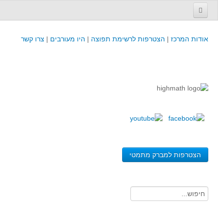
עמוד הבית
אודות המרכז
|
הצטרפות לרשימת תפוצה
|
היו מעורבים
|
צרו קשר
פינת המפמ״ר
קורסים וכנסים
קורסים והשתלמויות של מרכז המורים - כולל תוצרים
כנסים וימי עיון של מרכז המורים - כולל תוצרים
קורסים, כנסים והשתלמויות בארץ - מידע לשנה זו
לימודים באוניברסיטאות ובמכללות - מידע
משאבי הוראה ולמידה
הצטרפות למברק מתמטי
לומדים בחט"ב
לומדים בחט"ע
בית ספר יסודי