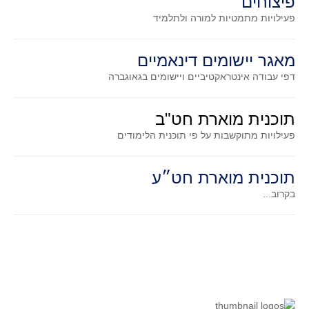
פיצוחים
גאומטריה אנליטית
פעילויות מתמטיות
למורה ולתלמיד
טריגונומטריה
שונות
מאגר יישומים דינאמיים
יצירה
דפי עבודה אינטראקטיביים ויישומים בגאוגברה
שעשועי מתמטיקה
הסטוריה
תוכנית מוארת חט"ב
כתב עת על"ה - עלון למורי המתמטיקה
פעילויות מתוקשבות על פי תוכנית הלימודים
תחרויות
תוכנית מוארת חט״ע
תחרות קנגורו ישראל - תש"ף
בקרוב...
בואו נשחק מתמטיקה תש"ף
בואו נשחק מתמטיקה תשע"ט
בואו נשחק מתמטיקה תשע"ח
בואו נשחק מתמטיקה תשע"ו
בואו נשחק מתמטיקה תשע"ז
בואו נשחק מתמטיקה תשע"ה