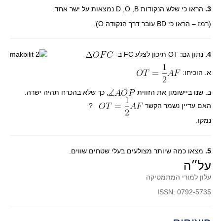
3.
הראו כי שלש הנקודות
B
,
O
,
D
נמצאות על ישר אחד.
קעירות ונקודות פיתול
(רמז – הראו כי
BD
עובר דרך הנקודה
O
).
במבט נוסף
בעקבות מבחנים
4.
נתון גם:
OT
תיכון לצלע
FC
ב-
המלצות השבוע
א. הוכיחו:
מתנות קטנות
גאומטריה
ב. שנו ביישומון את הזווית
, כך שלא בהכרח תהיה ישרה.
משפט פיתגורס
האם עדיין נשמר הקשר
?
שטחים פיצוחים
נמקו.
מצולעים
מרובעים
5.
מצאו כמה שיותר מצולעים בעלי שטחים שווים.
על״ה
משולשים
עלון למורי המתמטיקה
דמיון
ISSN: 0792-5735
המעגל פיצוחים
גאומטריית המרחב