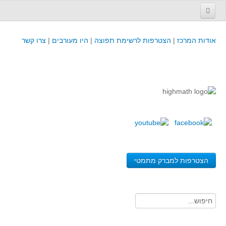
עמוד הבית
אודות המרכז
|
הצטרפות לרשימת תפוצה
|
היו מעורבים
|
צרו קשר
פינת המפמ״ר
קורסים וכנסים
קורסים והשתלמויות של מרכז המורים - כולל תוצרים
כנסים וימי עיון של מרכז המורים - כולל תוצרים
קורסים, כנסים והשתלמויות בארץ - מידע לשנה זו
לימודים באוניברסיטאות ובמכללות - מידע
משאבי הוראה ולמידה
הצטרפות למברק מתמטי
לומדים בחט"ב
לומדים בחט"ע
בית ספר יסודי