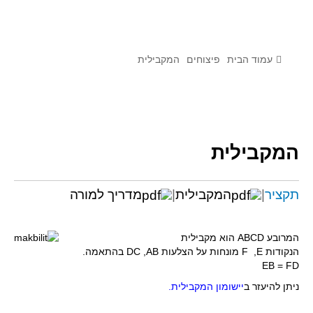
לומדים מתמטיקה עם טכנולוגיה
הערכה בארץ ובעולם
תוצרים מימי עיון וסדנאות - "קשר חם"
עמוד הבית
פיצוחים
המקבילית
סרטוני הדגמה
הרצאות מוקלטות
בעיות החודש
המקבילית
מדורי המרכז
יישומים דינאמיים
תקציר
|
המקבילית
|
מדריך למורה
פיצוחים
אלגברה
המרובע
ABCD
הוא מקבילית
הנקודות
E
,
F
מונחות על הצלעות
AB
,
DC
בהתאמה.
אלגברה
EB = FD
פונקציות
ניתן להיעזר
ב
יישומון המקבילית
.
חדו"א