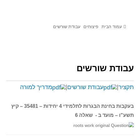
לומדים מתמטיקה עם טכנולוגיה
הערכה בארץ ובעולם
תוצרים מימי עיון וסדנאות - "קשר חם"
עמוד הבית
פיצוחים
עבודת שורשים
סרטוני הדגמה
הרצאות מוקלטות
בעיות החודש
עבודת שורשים
מדורי המרכז
יישומים דינאמיים
תקציר
|
עבודת שורשים
|
מדריך למורה
פיצוחים
אלגברה
בעקבות בחינת הבגרות לתלמידי 4 יחידות –
35481
– קיץ
אלגברה
תשע"ו – מועד ב - שאלה 6
פונקציות
חדו"א