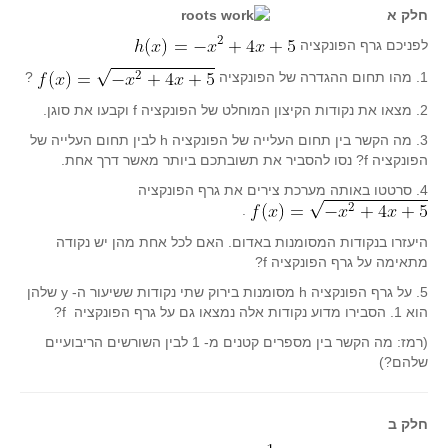
סדרות
חלק א
בעיות מילוליות
לפניכם גרף הפונקציה
עולם המספרים
1. מהו תחום ההגדרה של הפונקציה
?
סטטיסטיקה והסתברות
2. מצאו את נקודות הקיצון המוחלט של הפונקציה f וקבעו את סוגן.
הסתברות
3. מה הקשר בין תחום העלייה של הפונקציה h לבין תחום העלייה של
הפונקציה f? נסו להסביר את תשובתכם ביותר מאשר דרך אחת.
פונקציות וחדו"א
4. סרטטו באותה מערכת צירים את גרף הפונקציה
חוקיות והפונקציה
.
פונקצית הישר
היעזרו בנקודות המסומנות באדום. האם לכל אחת מהן יש נקודה
פונקציה ריבועית
מתאימה על גרף הפונקציה f?
פונקצית הערך המוחלט
5. על גרף הפונקציה h מסומנות בירוק שתי נקודות ששיעור ה- y שלהן
הוא 1. הסבירו מדוע נקודות אלה נמצאו גם על גרף הפונקציה f?
פונקצית השורש
(רמז: מה הקשר בין מספרים קטנים מ- 1 לבין השורשים הריבועיים
פונקציה רציונאלית
שלהם?)
פונקציה מעריכית ולוגריתמית
בעיות קיצון
חלק ב
נגזרות ואינטגרלים