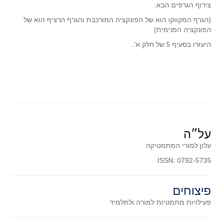
צירוף הגרפים הבא:
תרבומטיקה
(הגרף המקווקו הוא של הפונקציה המורכבת והגרף הרציף הוא של
הפונקציה הפנימית)
ספרים ומספרים
היעזרו בסעיף 5 של חלק א'.
סרטים וקולנוע
הומור ומתמטיקה
פוסטרים
כתבי עת, עתונות ובלוגים מתמטיים
סרטונים מתמטיים
מאמרים
על״ה
קבוצות דיון
עלון למורי המתמטיקה
ISSN: 0792-5735
פיצוחים
פעילויות מתמטיות
למורה ולתלמיד