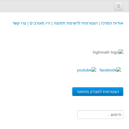
עמוד הבית
אודות המרכז
|
הצטרפות לרשימת תפוצה
|
היו מעורבים
|
צרו קשר
פינת המפמ״ר
קורסים וכנסים
קורסים והשתלמויות של מרכז המורים - כולל תוצרים
כנסים וימי עיון של מרכז המורים - כולל תוצרים
קורסים, כנסים והשתלמויות בארץ - מידע לשנה זו
לימודים באוניברסיטאות ובמכללות - מידע
משאבי הוראה ולמידה
הצטרפות למברק מתמטי
לומדים בחט"ב
לומדים בחט"ע
בית ספר יסודי