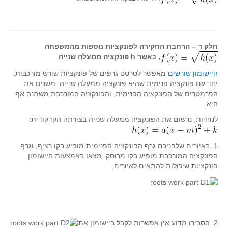
גאומטריה אנליטית
טריגונומטריה
שונות
חלק ד – הרחבת החקירה לפונקציות נוספות מהמשפחה
יצירה
, כאשר h פונקציה ממעלה שנייה
שעשועי מתמטיקה
היישומון שורשים
מאפשר לסרטט גרפים של פונקציות שורש מורכבות,
הסטוריה
יחד עם פונקציה פנימית שהיא פונקציה ממעלה שנייה. משנים את
הפרמטרים של הפונקציה הפנימית, והפונקציה המורכבת משתנה אף
כתב עת על"ה - עלון למורי המתמטיקה
היא.
תחרויות
לנוחיות, נרשום את הפונקציה ממעלה שנייה בצורתה הקדקודית:
תחרות קנגורו ישראל - תש"ף
בואו נשחק מתמטיקה תש"ף
1. באיורים שלפניכם גרף הפונקציה הפנימית מופיע בקו רציף, וגרף
הפונקציה המורכבת מופיע בקו מרוסק. מצאו באמצעות היישומון
בואו נשחק מתמטיקה תשע"ט
פונקציות שיכולות להתאים לאיורים:
בואו נשחק מתמטיקה תשע"ח
בואו נשחק מתמטיקה תשע"ו
בואו נשחק מתמטיקה תשע"ז
2. הסבירו מדוע אין אפשרות לקבל ביישומון את
בואו נשחק מתמטיקה תשע"ה