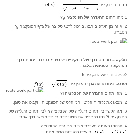
נתונה הפונקציה
קעירות ונקודות פיתול
במבט נוסף
1.מהו תחום ההגדרה של הפונקציה g?
בעקבות מבחנים
2. איזה מן הגרפים הבאים יכול לייצג סקיצה של גרף הפונקציה g?
הסבירו.
המלצות השבוע
מתנות קטנות
גאומטריה
חלק ג – סרטוט גרף של פונקציית שורש מורכבת בעזרת גרף
משפט פיתגורס
הפונקציה הפנימית בלבד.
שטחים פיצוחים
לפניכם גרף של פונקציה h.
מצולעים
נסרטט בעזרתו את גרף הפונקציה
:
מרובעים
1. מהו תחום ההגדרה של הפונקציה f?
משולשים
2. מצאו את נקודות הקיצון המוחלט של הפונקציה f וקבעו את סוגן.
דמיון
3. מה הקשר בין תחום העלייה של הפונקציה h לבין תחום העלייה של
המעגל פיצוחים
הפונקציה f? נסו להסביר את תשובתכם ביותר מאשר דרך אחת.
4. סרטטו באותה מערכת צירים את גרף הפונקציה
גאומטריית המרחב
. היעזרו בנקודות המסומנות.