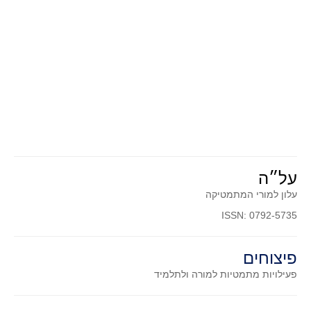
סדרות
בעיות מילוליות
עולם המספרים
סטטיסטיקה והסתברות
הסתברות
פונקציות וחדו"א
חוקיות והפונקציה
פונקצית הישר
על״ה
פונקציה ריבועית
עלון למורי המתמטיקה
פונקצית הערך המוחלט
ISSN: 0792-5735
פונקצית השורש
פונקציה רציונאלית
פיצוחים
פונקציה מעריכית ולוגריתמית
פעילויות מתמטיות
למורה ולתלמיד
בעיות קיצון
נגזרות ואינטגרלים