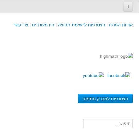
עמוד הבית
אודות המרכז
|
הצטרפות לרשימת תפוצה
|
היו מעורבים
|
צרו קשר
פינת המפמ״ר
קורסים וכנסים
קורסים והשתלמויות של מרכז המורים - כולל תוצרים
כנסים וימי עיון של מרכז המורים - כולל תוצרים
קורסים, כנסים והשתלמויות בארץ - מידע לשנה זו
לימודים באוניברסיטאות ובמכללות - מידע
משאבי הוראה ולמידה
הצטרפות למברק מתמטי
לומדים בחט"ב
לומדים בחט"ע
בית ספר יסודי