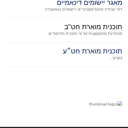
מאגר יישומים דינאמיים
קעירות ונקודות פיתול
דפי עבודה אינטראקטיביים ויישומים בגאוגברה
במבט נוסף
בעקבות מבחנים
תוכנית מוארת חט"ב
המלצות השבוע
פעילויות מתוקשבות על פי תוכנית הלימודים
מתנות קטנות
תוכנית מוארת חט״ע
גאומטריה
בקרוב...
משפט פיתגורס
שטחים פיצוחים
מצולעים
מרובעים
משולשים
דמיון
המעגל פיצוחים
גאומטריית המרחב