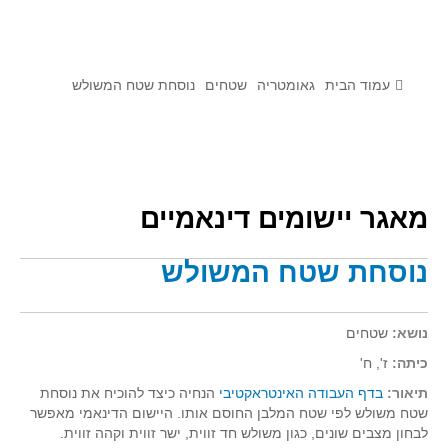
לומדים מתמטיקה עם טכנולוגיה
הערכה בארץ ובעולם
תוצרים מימי עיון וסדנאות - "קשר חם"
עמוד הבית
גאומטריה
שטחים
נוסחת שטח המשולש
סרטוני הדגמה
הרצאות מוקלטות
בעיות החודש
מאגר יישומים דינאמיים
מדורי המרכז
נוסחת שטח המשולש
יישומים דינאמיים
פיצוחים
נושא:
שטחים
אלגברה
כיתה:
ז', ח'
אלגברה
תיאור:
בדף העבודה האינטראקטיבי
הנחיה כיצד להוכיח את נוסחת
פונקציות
שטח משולש לפי שטח המלבן החוסם אותו. היישום הדינאמי מאפשר
חדו"א
לבחון מצבים שונים, כגון משולש חד זווית, ישר זווית וקהה זווית.