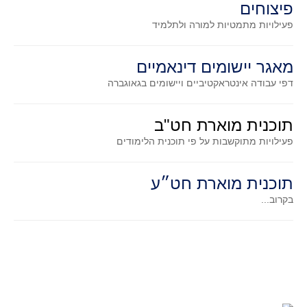
פיצוחים
סדרות
פעילויות מתמטיות
למורה ולתלמיד
בעיות מילוליות
עולם המספרים
מאגר יישומים דינאמיים
סטטיסטיקה והסתברות
דפי עבודה אינטראקטיביים ויישומים בגאוגברה
הסתברות
פונקציות וחדו"א
תוכנית מוארת חט"ב
חוקיות והפונקציה
פעילויות מתוקשבות על פי תוכנית הלימודים
פונקצית הישר
פונקציה ריבועית
תוכנית מוארת חט״ע
פונקצית הערך המוחלט
בקרוב...
פונקצית השורש
פונקציה רציונאלית
פונקציה מעריכית ולוגריתמית
בעיות קיצון
נגזרות ואינטגרלים