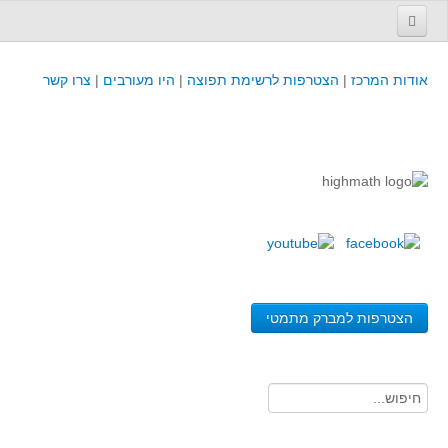
עמוד הבית
אודות המרכז
|
הצטרפות לרשימת תפוצה
|
היו מעורבים
|
צרו קשר
פינת המפמ״ר
קורסים וכנסים
קורסים והשתלמויות של מרכז המורים - כולל תוצרים
כנסים וימי עיון של מרכז המורים - כולל תוצרים
קורסים, כנסים והשתלמויות בארץ - מידע לשנה זו
לימודים באוניברסיטאות ובמכללות - מידע
משאבי הוראה ולמידה
הצטרפות למברק מתמטי
לומדים בחט"ב
לומדים בחט"ע
בית ספר יסודי