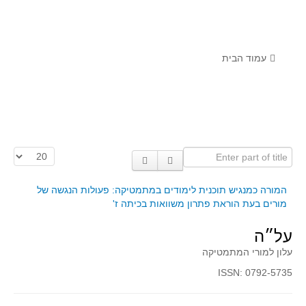
לומדים מתמטיקה עם טכנולוגיה
הערכה בארץ ובעולם
תוצרים מימי עיון וסדנאות - "קשר חם"
עמוד הבית
סרטוני הדגמה
הרצאות מוקלטות
בעיות החודש
Enter part of title
הצגת #
מדורי המרכז
יישומים דינאמיים
המורה כמנגיש תוכנית לימודים במתמטיקה: פעולות הנגשה של
מורים בעת הוראת פתרון משוואות בכיתה ז'
פיצוחים
אלגברה
על״ה
אלגברה
עלון למורי המתמטיקה
פונקציות
ISSN: 0792-5735
חדו"א