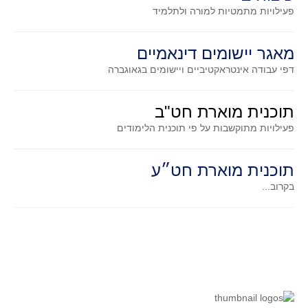
סדרות
פעילויות מתמטיות
למורה ולתלמיד
בעיות מילוליות
עולם המספרים
מאגר יישומים דינאמיים
דפי עבודה אינטראקטיביים ויישומים בגאוגברה
סטטיסטיקה והסתברות
הסתברות
תוכנית מוארת חט"ב
פונקציות וחדו"א
פעילויות מתוקשבות על פי תוכנית הלימודים
חוקיות והפונקציה
פונקצית הישר
תוכנית מוארת חט״ע
פונקציה ריבועית
בקרוב...
פונקצית הערך המוחלט
פונקצית השורש
פונקציה רציונאלית
פונקציה מעריכית ולוגריתמית
בעיות קיצון
נגזרות ואינטגרלים