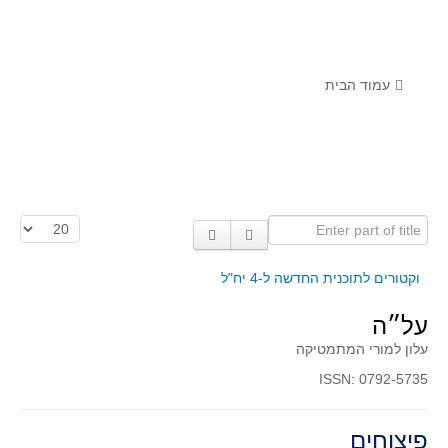
לומדים מתמטיקה עם טכנולוגיה
הערכה בארץ ובעולם
תוצרים מימי עיון וסדנאות - "קשר חם"
עמוד הבית
סרטוני הדגמה
הרצאות מוקלטות
בעיות החודש
Enter part of title
הצגת #
מדורי המרכז
יישומים דינאמיים
וקטורים לתוכנית החדשה ל-4 יח"ל
פיצוחים
על״ה
אלגברה
עלון למורי המתמטיקה
אלגברה
ISSN: 0792-5735
פונקציות
חדו"א
פיצוחים