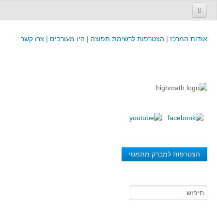
עמוד הבית
אודות המרכז
|
הצטרפות לרשימת תפוצה
|
היו מעורבים
|
צרו קשר
פינת המפמ״ר
קורסים וכנסים
קורסים והשתלמויות של מרכז המורים - כולל תוצרים
כנסים וימי עיון של מרכז המורים - כולל תוצרים
קורסים, כנסים והשתלמויות בארץ - מידע לשנה זו
לימודים באוניברסיטאות ובמכללות - מידע
משאבי הוראה ולמידה
הצטרפות למברק מתמטי
לומדים בחט"ב
לומדים בחט"ע
בית ספר יסודי