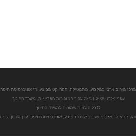
מרכז מורים ארצי במקצוע: מתמטיקה. הפרויקט מבוצע ע"י אוניברסיטת חיפה
עפ"י מכרז 22/11.2020 עבור המזכירות הפדגוגית, משרד החינוך.
©
כל הזכויות שמורות למשרד החינוך
הקמת אתר: אגף מחשוב ומערכות מידע, אוניברסיטת חיפה. עדן אוריון ושני ז