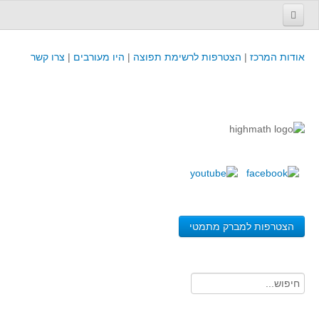
עמוד הבית
אודות המרכז
|
הצטרפות לרשימת תפוצה
|
היו מעורבים
|
צרו קשר
פינת המפמ״ר
קורסים וכנסים
קורסים והשתלמויות של מרכז המורים - כולל תוצרים
כנסים וימי עיון של מרכז המורים - כולל תוצרים
קורסים, כנסים והשתלמויות בארץ - מידע לשנה זו
לימודים באוניברסיטאות ובמכללות - מידע
משאבי הוראה ולמידה
הצטרפות למברק מתמטי
לומדים בחט"ב
לומדים בחט"ע
בית ספר יסודי