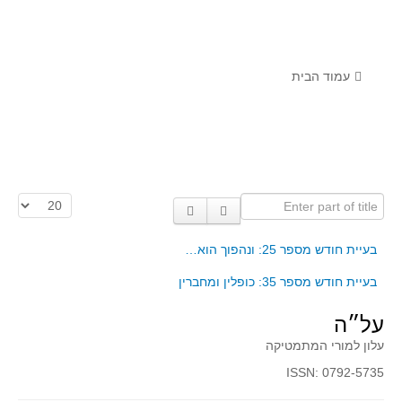
לומדים מתמטיקה עם טכנולוגיה
הערכה בארץ ובעולם
תוצרים מימי עיון וסדנאות - "קשר חם"
עמוד הבית
סרטוני הדגמה
הרצאות מוקלטות
בעיות החודש
Enter part of title
הצגת #
מדורי המרכז
יישומים דינאמיים
בעיית חודש מספר 25: ונהפוך הוא…
פיצוחים
בעיית חודש מספר 35: כופלין ומחברין
אלגברה
על״ה
אלגברה
עלון למורי המתמטיקה
פונקציות
ISSN: 0792-5735
חדו"א