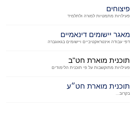
סדרות
פיצוחים
בעיות מילוליות
פעילויות מתמטיות
למורה ולתלמיד
עולם המספרים
סטטיסטיקה והסתברות
מאגר יישומים דינאמיים
הסתברות
דפי עבודה אינטראקטיביים ויישומים בגאוגברה
פונקציות וחדו"א
תוכנית מוארת חט"ב
חוקיות והפונקציה
פעילויות מתוקשבות על פי תוכנית הלימודים
פונקצית הישר
פונקציה ריבועית
תוכנית מוארת חט״ע
פונקצית הערך המוחלט
בקרוב...
פונקצית השורש
פונקציה רציונאלית
פונקציה מעריכית ולוגריתמית
בעיות קיצון
נגזרות ואינטגרלים