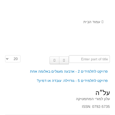
לומדים מתמטיקה עם טכנולוגיה
הערכה בארץ ובעולם
תוצרים מימי עיון וסדנאות - "קשר חם"
עמוד הבית
סרטוני הדגמה
הרצאות מוקלטות
בעיות החודש
Enter part of title
הצגת #
מדורי המרכז
יישומים דינאמיים
פרויקט לתלמידים 2 - ארבעה מעגלים באלומה אחת
פיצוחים
פרויקט לתלמידים 5 - גודזילה: עובדה או דמיון?
אלגברה
על״ה
אלגברה
עלון למורי המתמטיקה
פונקציות
ISSN: 0792-5735
חדו"א