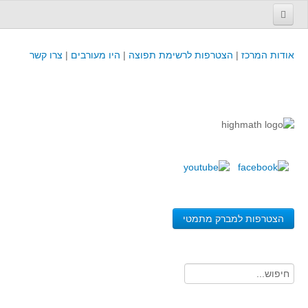
עמוד הבית
אודות המרכז
|
הצטרפות לרשימת תפוצה
|
היו מעורבים
|
צרו קשר
פינת המפמ״ר
קורסים וכנסים
קורסים והשתלמויות של מרכז המורים - כולל תוצרים
כנסים וימי עיון של מרכז המורים - כולל תוצרים
קורסים, כנסים והשתלמויות בארץ - מידע לשנה זו
לימודים באוניברסיטאות ובמכללות - מידע
משאבי הוראה ולמידה
הצטרפות למברק מתמטי
לומדים בחט"ב
לומדים בחט"ע
בית ספר יסודי