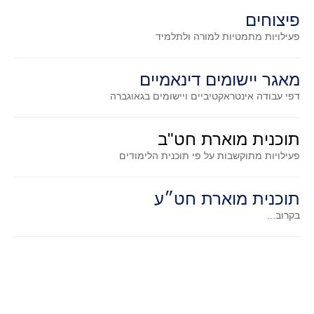
סדרות
פיצוחים
בעיות מילוליות
פעילויות מתמטיות
למורה ולתלמיד
עולם המספרים
סטטיסטיקה והסתברות
מאגר יישומים דינאמיים
הסתברות
דפי עבודה אינטראקטיביים ויישומים בגאוגברה
פונקציות וחדו"א
תוכנית מוארת חט"ב
חוקיות והפונקציה
פעילויות מתוקשבות על פי תוכנית הלימודים
פונקצית הישר
פונקציה ריבועית
תוכנית מוארת חט״ע
פונקצית הערך המוחלט
בקרוב...
פונקצית השורש
פונקציה רציונאלית
פונקציה מעריכית ולוגריתמית
בעיות קיצון
נגזרות ואינטגרלים