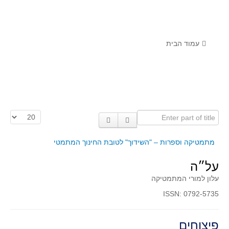
לומדים מתמטיקה עם טכנולוגיה
הערכה בארץ ובעולם
תוצרים מימי עיון וסדנאות - "קשר חם"
עמוד הבית
סרטוני הדגמה
הרצאות מוקלטות
בעיות החודש
Enter part of title
הצגת #
מדורי המרכז
יישומים דינאמיים
מתמטיקה וספרות – "השידוך" לטובת החינוך המתמטי
פיצוחים
על״ה
אלגברה
עלון למורי המתמטיקה
אלגברה
ISSN: 0792-5735
פונקציות
חדו"א
פיצוחים