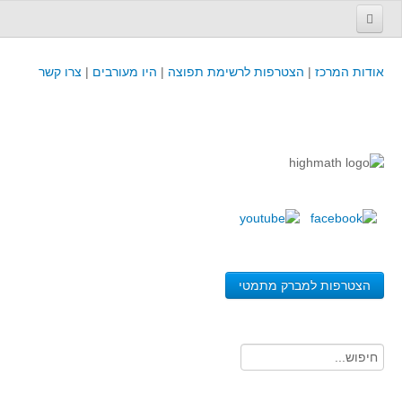
עמוד הבית
אודות המרכז
|
הצטרפות לרשימת תפוצה
|
היו מעורבים
|
צרו קשר
פינת המפמ״ר
קורסים וכנסים
קורסים והשתלמויות של מרכז המורים - כולל תוצרים
כנסים וימי עיון של מרכז המורים - כולל תוצרים
קורסים, כנסים והשתלמויות בארץ - מידע לשנה זו
לימודים באוניברסיטאות ובמכללות - מידע
משאבי הוראה ולמידה
הצטרפות למברק מתמטי
לומדים בחט"ב
לומדים בחט"ע
בית ספר יסודי