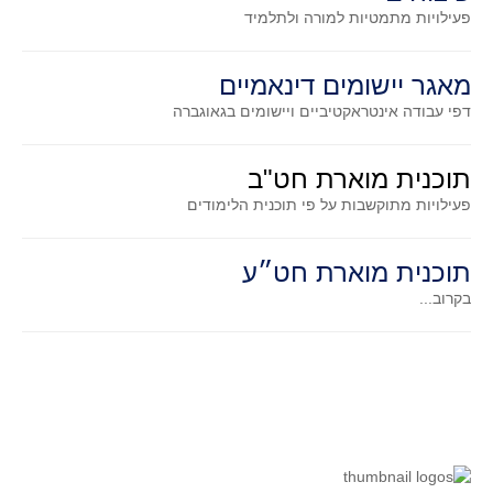
סדרות
פעילויות מתמטיות
למורה ולתלמיד
בעיות מילוליות
עולם המספרים
מאגר יישומים דינאמיים
דפי עבודה אינטראקטיביים ויישומים בגאוגברה
סטטיסטיקה והסתברות
הסתברות
תוכנית מוארת חט"ב
פונקציות וחדו"א
פעילויות מתוקשבות על פי תוכנית הלימודים
חוקיות והפונקציה
פונקצית הישר
תוכנית מוארת חט״ע
פונקציה ריבועית
בקרוב...
פונקצית הערך המוחלט
פונקצית השורש
פונקציה רציונאלית
פונקציה מעריכית ולוגריתמית
בעיות קיצון
נגזרות ואינטגרלים