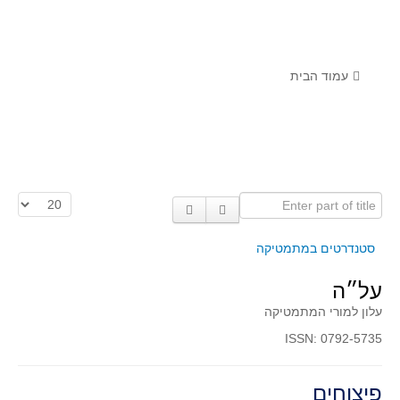
לומדים מתמטיקה עם טכנולוגיה
הערכה בארץ ובעולם
תוצרים מימי עיון וסדנאות - "קשר חם"
עמוד הבית
סרטוני הדגמה
הרצאות מוקלטות
בעיות החודש
Enter part of title
הצגת #
מדורי המרכז
יישומים דינאמיים
סטנדרטים במתמטיקה
פיצוחים
על״ה
אלגברה
עלון למורי המתמטיקה
אלגברה
ISSN: 0792-5735
פונקציות
חדו"א
פיצוחים