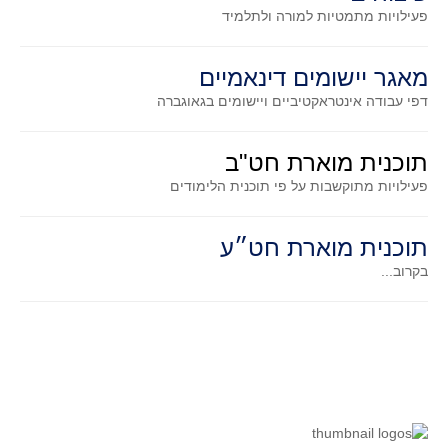
סדרות
פעילויות מתמטיות
למורה ולתלמיד
בעיות מילוליות
עולם המספרים
מאגר יישומים דינאמיים
דפי עבודה אינטראקטיביים ויישומים בגאוגברה
סטטיסטיקה והסתברות
הסתברות
תוכנית מוארת חט"ב
פונקציות וחדו"א
פעילויות מתוקשבות על פי תוכנית הלימודים
חוקיות והפונקציה
פונקצית הישר
תוכנית מוארת חט״ע
פונקציה ריבועית
בקרוב...
פונקצית הערך המוחלט
פונקצית השורש
פונקציה רציונאלית
פונקציה מעריכית ולוגריתמית
בעיות קיצון
נגזרות ואינטגרלים