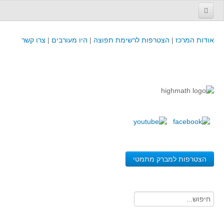
עמוד הבית
אודות המרכז
|
הצטרפות לרשימת תפוצה
|
היו מעורבים
|
צרו קשר
פינת המפמ״ר
קורסים וכנסים
קורסים והשתלמויות של מרכז המורים - כולל תוצרים
כנסים וימי עיון של מרכז המורים - כולל תוצרים
קורסים, כנסים והשתלמויות בארץ - מידע לשנה זו
לימודים באוניברסיטאות ובמכללות - מידע
משאבי הוראה ולמידה
הצטרפות למברק מתמטי
לומדים בחט"ב
לומדים בחט"ע
בית ספר יסודי