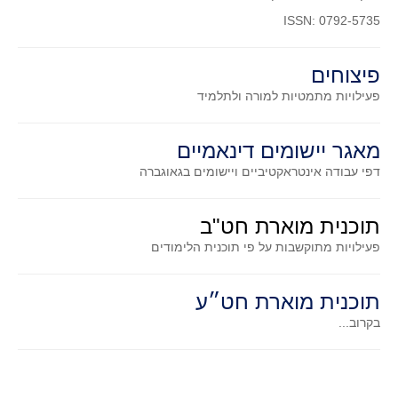
סדרות
ISSN: 0792-5735
בעיות מילוליות
עולם המספרים
פיצוחים
סטטיסטיקה והסתברות
פעילויות מתמטיות
למורה ולתלמיד
הסתברות
פונקציות וחדו"א
מאגר יישומים דינאמיים
דפי עבודה אינטראקטיביים ויישומים בגאוגברה
חוקיות והפונקציה
פונקצית הישר
תוכנית מוארת חט"ב
פונקציה ריבועית
פעילויות מתוקשבות על פי תוכנית הלימודים
פונקצית הערך המוחלט
פונקצית השורש
תוכנית מוארת חט״ע
פונקציה רציונאלית
בקרוב...
פונקציה מעריכית ולוגריתמית
בעיות קיצון
נגזרות ואינטגרלים