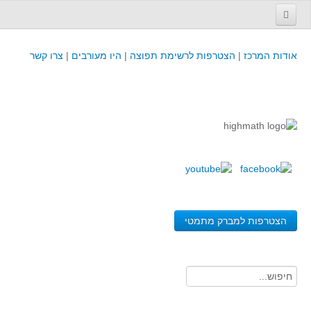
עמוד הבית
אודות המרכז
|
הצטרפות לרשימת תפוצה
|
היו מעורבים
|
צרו קשר
פינת המפמ״ר
קורסים וכנסים
קורסים והשתלמויות של מרכז המורים - כולל תוצרים
כנסים וימי עיון של מרכז המורים - כולל תוצרים
קורסים, כנסים והשתלמויות בארץ - מידע לשנה זו
לימודים באוניברסיטאות ובמכללות - מידע
משאבי הוראה ולמידה
הצטרפות למברק מתמטי
לומדים בחט"ב
לומדים בחט"ע
בית ספר יסודי