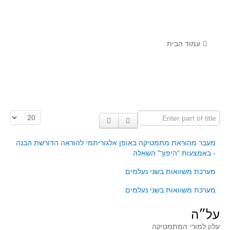
לומדים מתמטיקה עם טכנולוגיה
הערכה בארץ ובעולם
תוצרים מימי עיון וסדנאות - "קשר חם"
עמוד הבית
סרטוני הדגמה
הרצאות מוקלטות
בעיות החודש
Enter part of title
הצגת #
מדורי המרכז
יישומים דינאמיים
מעבר מהוראת מתמטיקה באופן אלגוריתמי להוראה הדורשת הבנה
- באמצעות "היפוך" השאלה
פיצוחים
מערכת משוואות בשני נעלמים
אלגברה
אלגברה
מערכת משוואות בשני נעלמים
פונקציות
על״ה
חדו"א
עלון למורי המתמטיקה