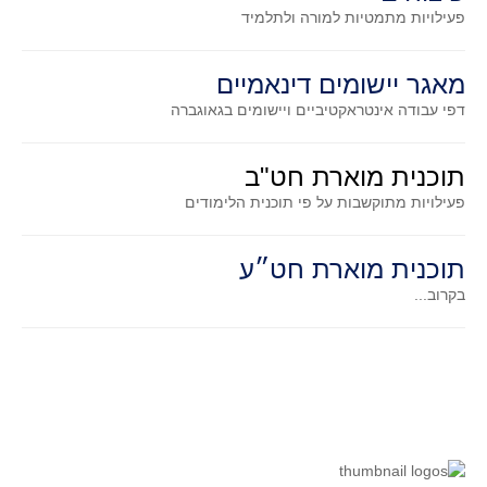
סדרות
פעילויות מתמטיות
למורה ולתלמיד
בעיות מילוליות
עולם המספרים
מאגר יישומים דינאמיים
דפי עבודה אינטראקטיביים ויישומים בגאוגברה
סטטיסטיקה והסתברות
הסתברות
תוכנית מוארת חט"ב
פונקציות וחדו"א
פעילויות מתוקשבות על פי תוכנית הלימודים
חוקיות והפונקציה
פונקצית הישר
תוכנית מוארת חט״ע
פונקציה ריבועית
בקרוב...
פונקצית הערך המוחלט
פונקצית השורש
פונקציה רציונאלית
פונקציה מעריכית ולוגריתמית
בעיות קיצון
נגזרות ואינטגרלים