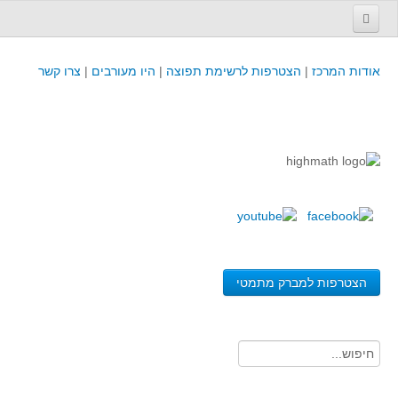
עמוד הבית
אודות המרכז
|
הצטרפות לרשימת תפוצה
|
היו מעורבים
|
צרו קשר
פינת המפמ״ר
קורסים וכנסים
קורסים והשתלמויות של מרכז המורים - כולל תוצרים
כנסים וימי עיון של מרכז המורים - כולל תוצרים
קורסים, כנסים והשתלמויות בארץ - מידע לשנה זו
לימודים באוניברסיטאות ובמכללות - מידע
משאבי הוראה ולמידה
הצטרפות למברק מתמטי
לומדים בחט"ב
לומדים בחט"ע
בית ספר יסודי