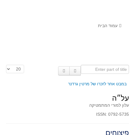
לומדים מתמטיקה עם טכנולוגיה
הערכה בארץ ובעולם
תוצרים מימי עיון וסדנאות - "קשר חם"
עמוד הבית
סרטוני הדגמה
הרצאות מוקלטות
בעיות החודש
Enter part of title
הצגת #
מדורי המרכז
יישומים דינאמיים
במבט אחר לזכרו של מרטין גרדנר
פיצוחים
על״ה
אלגברה
עלון למורי המתמטיקה
אלגברה
ISSN: 0792-5735
פונקציות
חדו"א
פיצוחים