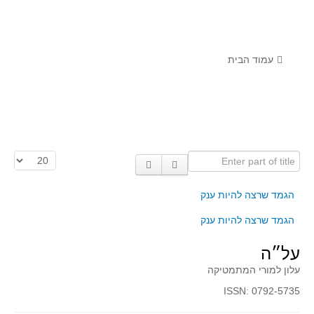
לומדים מתמטיקה עם טכנולוגיה
הערכה בארץ ובעולם
תוצרים מימי עיון וסדנאות - "קשר חם"
עמוד הבית
סרטוני הדגמה
הרצאות מוקלטות
בעיות החודש
Enter part of title
הצגת #
מדורי המרכז
יישומים דינאמיים
הגמד שרצה להיות ענק
פיצוחים
הגמד שרצה להיות ענק
אלגברה
על״ה
אלגברה
עלון למורי המתמטיקה
פונקציות
ISSN: 0792-5735
חדו"א