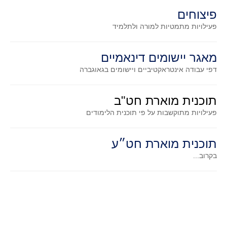
סדרות
פיצוחים
בעיות מילוליות
פעילויות מתמטיות
למורה ולתלמיד
עולם המספרים
סטטיסטיקה והסתברות
מאגר יישומים דינאמיים
הסתברות
דפי עבודה אינטראקטיביים ויישומים בגאוגברה
פונקציות וחדו"א
תוכנית מוארת חט"ב
חוקיות והפונקציה
פעילויות מתוקשבות על פי תוכנית הלימודים
פונקצית הישר
פונקציה ריבועית
תוכנית מוארת חט״ע
פונקצית הערך המוחלט
בקרוב...
פונקצית השורש
פונקציה רציונאלית
פונקציה מעריכית ולוגריתמית
בעיות קיצון
נגזרות ואינטגרלים