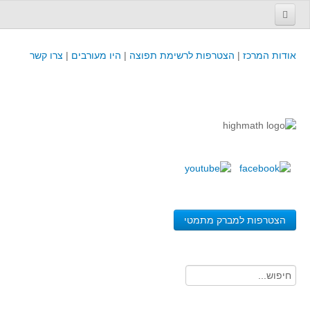
עמוד הבית
אודות המרכז
|
הצטרפות לרשימת תפוצה
|
היו מעורבים
|
צרו קשר
פינת המפמ״ר
קורסים וכנסים
קורסים והשתלמויות של מרכז המורים - כולל תוצרים
כנסים וימי עיון של מרכז המורים - כולל תוצרים
קורסים, כנסים והשתלמויות בארץ - מידע לשנה זו
לימודים באוניברסיטאות ובמכללות - מידע
משאבי הוראה ולמידה
הצטרפות למברק מתמטי
לומדים בחט"ב
לומדים בחט"ע
בית ספר יסודי