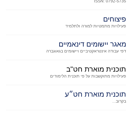
ISSN: 0792-5735
סדרות
בעיות מילוליות
פיצוחים
עולם המספרים
פעילויות מתמטיות
למורה ולתלמיד
סטטיסטיקה והסתברות
הסתברות
מאגר יישומים דינאמיים
פונקציות וחדו"א
דפי עבודה אינטראקטיביים ויישומים בגאוגברה
חוקיות והפונקציה
פונקצית הישר
תוכנית מוארת חט"ב
פונקציה ריבועית
פעילויות מתוקשבות על פי תוכנית הלימודים
פונקצית הערך המוחלט
תוכנית מוארת חט״ע
פונקצית השורש
בקרוב...
פונקציה רציונאלית
פונקציה מעריכית ולוגריתמית
בעיות קיצון
נגזרות ואינטגרלים