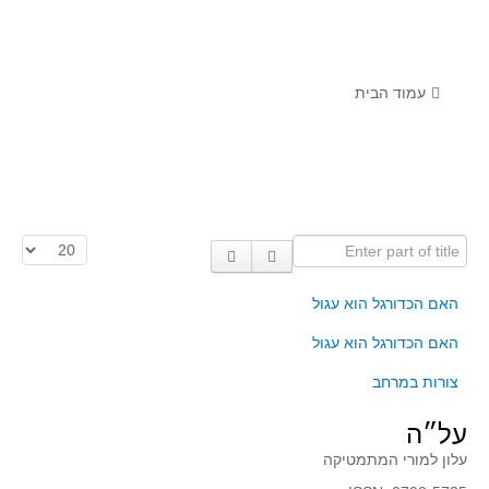
לומדים מתמטיקה עם טכנולוגיה
הערכה בארץ ובעולם
תוצרים מימי עיון וסדנאות - "קשר חם"
עמוד הבית
סרטוני הדגמה
הרצאות מוקלטות
בעיות החודש
Enter part of title
הצגת #
מדורי המרכז
יישומים דינאמיים
האם הכדורגל הוא עגול
פיצוחים
האם הכדורגל הוא עגול
אלגברה
צורות במרחב
אלגברה
על״ה
פונקציות
עלון למורי המתמטיקה
חדו"א