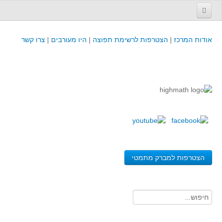
עמוד הבית
אודות המרכז
|
הצטרפות לרשימת תפוצה
|
היו מעורבים
|
צרו קשר
פינת המפמ״ר
קורסים וכנסים
קורסים והשתלמויות של מרכז המורים - כולל תוצרים
כנסים וימי עיון של מרכז המורים - כולל תוצרים
קורסים, כנסים והשתלמויות בארץ - מידע לשנה זו
לימודים באוניברסיטאות ובמכללות - מידע
משאבי הוראה ולמידה
הצטרפות למברק מתמטי
לומדים בחט"ב
לומדים בחט"ע
בית ספר יסודי