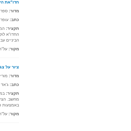
חדו"את היצ
מדור:
ספרי
כתב:
עופר 
תקציר:
החדו"א לוק
הביניים עב
מקור:
על"ה 24, תשנ"ט 
ציור על צג
מדור:
מורים
כתב:
ג'אד 
תקציר:
במאמ
מחשב. הציו
באמצעות פו
מקור:
על"ה 24, תשנ"ט 