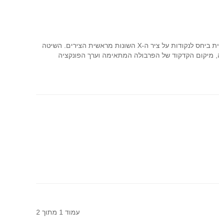
במאמר מוצגת שיטה לפתרון בעיה העוסקת במיקום השורשים של משוואה ריבועית ביחס לנקודות על ציר ה-X השונות מראשית הצירים. השיטה
, מיקום הקדקוד של הפרבולה המתאימה וערך הפונקציה
עמוד 1 מתוך 2