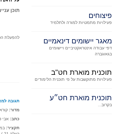
תוכן עניינ
פיצוחים
פעילויות מתמטיות
למורה ולתלמיד
להפעלת הס
מאגר יישומים דינאמיים
דפי עבודה אינטראקטיביים ויישומים
בגאוגברה
תוכנית מוארת חט"ב
פעילויות מתוקשבות על פי תוכנית הלימודים
תוכנית מוארת חט״ע
תגובה למאמ
בקרוב...
מדור:
קוראי
כתב:
אבי ס
תקציר:
במא
בעלה 21 ). בסוף המאמר הכותב מעלה שאלה נוספת ומשאיר אותה פתוחה.