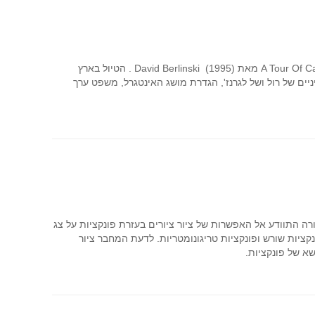
המאמר הוא מאמר המשך (חלק א' פורסם בעל"ה 23) לסקירה של הספר: A Tour Of Calculus מאת (1995) David Berlinski . הטיול בארץ
ים של רול ושל לגרנז', הגדרת מושג האינטגרל, משפט ערך
רה התוודע אל האפשרות של ציור ציורים בעזרת פונקציות על צג
קציות שורש ופונקציות טריגונומטריות. לדעת המחבר ציור
א של פונקציות.