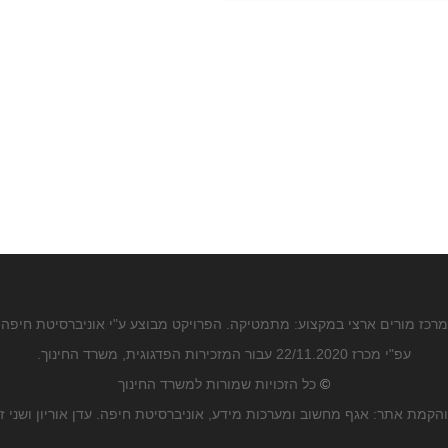
מרכז מורים ארצי במקצוע: מתמטיקה. הפרויקט מבוצע ע"י אוניברסיטת חיפה
עפ"י מכרז 22/11.2020 עבור המזכירות הפדגוגית, משרד החינוך.
©
כל הזכויות שמורות למשרד החינוך
הקמת אתר: אגף מחשוב ומערכות מידע, אוניברסיטת חיפה. עדן אוריון ושני ז