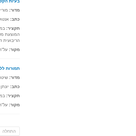
בעיות הקשו
מדור:
מורי
כתב:
אנטול
תקציר:
המוצעת משל
הריבועית ה
מקור:
על"ה 24, תשנ"ט 
תמורות לל
מדור:
שיטות
כתב:
יונתן 
תקציר:
במא
מקור:
על"ה 24, תשנ"ט 
התחלה