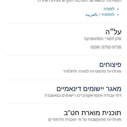
הפעילות. לנושא של הפרכות תוקדש פעילות אחרת.
סדרות
למורה
בעיות מילוליות
לתלמיד
/
بالعربية
עולם המספרים
סטטיסטיקה והסתברות
על״ה
הסתברות
עלון למורי המתמטיקה
פונקציות וחדו"א
ISSN: 0792-5735
חוקיות והפונקציה
פיצוחים
פונקצית הישר
פעילויות מתמטיות
למורה ולתלמיד
פונקציה ריבועית
פונקצית הערך המוחלט
מאגר יישומים דינאמיים
פונקצית השורש
דפי עבודה אינטראקטיביים ויישומים בגאוגברה
פונקציה רציונאלית
פונקציה מעריכית ולוגריתמית
תוכנית מוארת חט"ב
בעיות קיצון
פעילויות מתוקשבות על פי תוכנית הלימודים
נגזרות ואינטגרלים