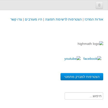
עמוד הבית
אודות המרכז
|
הצטרפות לרשימת תפוצה
|
היו מעורבים
|
צרו קשר
פינת המפמ״ר
קורסים וכנסים
קורסים והשתלמויות של מרכז המורים - כולל תוצרים
כנסים וימי עיון של מרכז המורים - כולל תוצרים
קורסים, כנסים והשתלמויות בארץ - מידע לשנה זו
לימודים באוניברסיטאות ובמכללות - מידע
משאבי הוראה ולמידה
הצטרפות למברק מתמטי
לומדים בחט"ב
לומדים בחט"ע
בית ספר יסודי