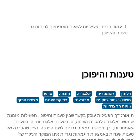
לומדים מתמטיקה עם טכנולוגיה
הערכה בארץ ובעולם
תוצרים מימי עיון וסדנאות - "קשר חם"
עמוד הבית
פעילויות לשעות תוספתיות לכיתות ט
טענות והיפוכן
סרטוני הדגמה
הרצאות מוקלטות
בעיות החודש
טענות והיפוכן
מדורי המרכז
יישומים דינאמיים
דלתון
גאומטריה
אלגברה
הוכחה
טרפז
פיצוחים
משולש שווה שוקיים
מרובעים
בדיקת טענות
משפט הפוך
אלגברה
זוויות חד צדדיות
אלגברה
תיאור:
דף הפעילות עוסק בקשר שבין טענות והיפוכן. הפעילות מזמנת
שימוש באלגברה למטרת הוכחה, הן בטענות אלגבריות והן בטענות
פונקציות
גאומטריות, וכן חיפוש דוגמאות נגדיות לשם הפרכה. נציין שהפרכה של
חדו"א
טענות שגויות באמצעות דוגמאות נגדיות אינו המוקד העיקרי של