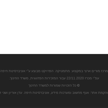
מרכז מורים ארצי במקצוע: מתמטיקה. הפרויקט מבוצע ע"י אוניברסיטת חיפה
עפ"י מכרז 22/11.2020 עבור המזכירות הפדגוגית, משרד החינוך.
©
כל הזכויות שמורות למשרד החינוך
הקמת אתר: אגף מחשוב ומערכות מידע, אוניברסיטת חיפה. עדן אוריון ושני ז