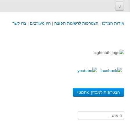
עמוד הבית
אודות המרכז
|
הצטרפות לרשימת תפוצה
|
היו מעורבים
|
צרו קשר
פינת המפמ״ר
קורסים וכנסים
קורסים והשתלמויות של מרכז המורים - כולל תוצרים
כנסים וימי עיון של מרכז המורים - כולל תוצרים
קורסים, כנסים והשתלמויות בארץ - מידע לשנה זו
לימודים באוניברסיטאות ובמכללות - מידע
משאבי הוראה ולמידה
הצטרפות למברק מתמטי
לומדים בחט"ב
לומדים בחט"ע
בית ספר יסודי