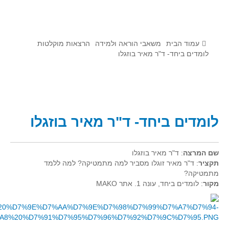
לומדים מתמטיקה עם טכנולוגיה
הערכה בארץ ובעולם
תוצרים מימי עיון וסדנאות - "קשר חם"
עמוד הבית
משאבי הוראה ולמידה
הרצאות מוקלטות
לומדים ביחד- ד"ר מאיר בוזגלו
סרטוני הדגמה
הרצאות מוקלטות
בעיות החודש
לומדים ביחד- ד"ר מאיר בוזגלו
מדורי המרכז
יישומים דינאמיים
שם המרצה
: ד"ר מאיר בוזגלו
פיצוחים
תקציר
: ד"ר מאיר זוגלו מסביר למה מתמטיקה? למה ללמד
אלגברה
מתמטיקה?
מקור
: לומדים ביחד, עונה 1. אתר MAKO
אלגברה
פונקציות
חדו"א