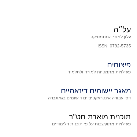
סדרות
בעיות מילוליות
עולם המספרים
על״ה
סטטיסטיקה והסתברות
עלון למורי המתמטיקה
הסתברות
ISSN: 0792-5735
פונקציות וחדו"א
חוקיות והפונקציה
פיצוחים
פונקצית הישר
פעילויות מתמטיות
למורה ולתלמיד
פונקציה ריבועית
פונקצית הערך המוחלט
מאגר יישומים דינאמיים
פונקצית השורש
דפי עבודה אינטראקטיביים ויישומים בגאוגברה
פונקציה רציונאלית
תוכנית מוארת חט"ב
פונקציה מעריכית ולוגריתמית
פעילויות מתוקשבות על פי תוכנית הלימודים
בעיות קיצון
נגזרות ואינטגרלים