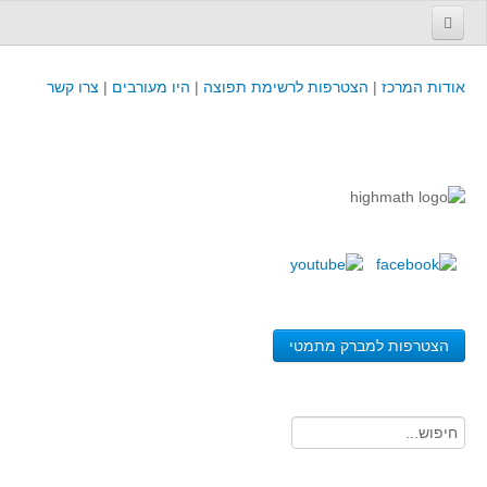
עמוד הבית
אודות המרכז
|
הצטרפות לרשימת תפוצה
|
היו מעורבים
|
צרו קשר
פינת המפמ״ר
קורסים וכנסים
קורסים והשתלמויות של מרכז המורים - כולל תוצרים
כנסים וימי עיון של מרכז המורים - כולל תוצרים
קורסים, כנסים והשתלמויות בארץ - מידע לשנה זו
לימודים באוניברסיטאות ובמכללות - מידע
משאבי הוראה ולמידה
הצטרפות למברק מתמטי
לומדים בחט"ב
לומדים בחט"ע
בית ספר יסודי