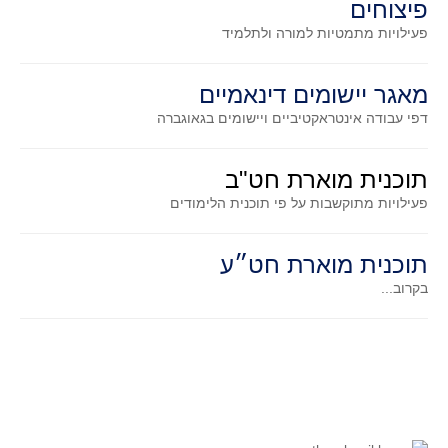
פיצוחים
גאומטריה אנליטית
פעילויות מתמטיות
למורה ולתלמיד
טריגונומטריה
שונות
מאגר יישומים דינאמיים
יצירה
דפי עבודה אינטראקטיביים ויישומים בגאוגברה
שעשועי מתמטיקה
הסטוריה
תוכנית מוארת חט"ב
כתב עת על"ה - עלון למורי המתמטיקה
פעילויות מתוקשבות על פי תוכנית הלימודים
תחרויות
תחרות קנגורו ישראל - תש"ף
תוכנית מוארת חט״ע
בואו נשחק מתמטיקה תש"ף
בקרוב...
בואו נשחק מתמטיקה תשע"ט
בואו נשחק מתמטיקה תשע"ח
בואו נשחק מתמטיקה תשע"ו
בואו נשחק מתמטיקה תשע"ז
בואו נשחק מתמטיקה תשע"ה