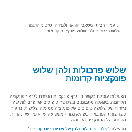
לומדים מתמטיקה עם טכנולוגיה
הערכה בארץ ובעולם
תוצרים מימי עיון וסדנאות - "קשר חם"
עמוד הבית
משאבי הוראה ולמידה
סרטוני הדגמה
שלוש פרבולות ולהן שלוש פונקציות קדומות
סרטוני הדגמה
הרצאות מוקלטות
בעיות החודש
שלוש פרבולות ולהן שלוש
מדורי המרכז
פונקציות קדומות
יישומים דינאמיים
פיצוחים
הפעילות עוסקת בקשר בין גרף פונקציית הנגזרת לגרף הפונקציה
אלגברה
הקדומה. בשאלה מתבוננים בשלושה טיפוסים של פרבולות שהן
אלגברה
נגזרות של שלושה טיפוסים של פונקציה ממעלה שלישית. נחקור
כיצד צורת הפרבולה כשהיא נגזרת משפיעה על אופיין של נקודות
פונקציות
הפיתול של הפונקציה הקדומה.
חדו"א
הפעילות "
שלוש פרבולות ולהן שלוש פונקציות קדומות
"