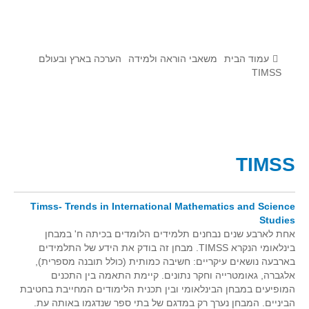
לומדים מתמטיקה עם טכנולוגיה
הערכה בארץ ובעולם
תוצרים מימי עיון וסדנאות - "קשר חם"
עמוד הבית
משאבי הוראה ולמידה
הערכה בארץ ובעולם
TIMSS
סרטוני הדגמה
הרצאות מוקלטות
בעיות החודש
TIMSS
מדורי המרכז
יישומים דינאמיים
Timss- Trends in International Mathematics and Science
פיצוחים
Studies
אלגברה
אחת לארבע שנים נב
חנים תלמידים הלומדים בכיתה ח' במבחן
בינלאומי הנקרא TIMSS. מבחן זה בודק את הידע של התלמידים
אלגברה
בארבעה נושאים עיקריים: חשיבה כמותית (כולל תובנה מספרית),
פונקציות
אלגברה, גאומטרייה וחקר נתונים. קיימת התאמה בין התכנים
המופיעים במבחן הבינלאומי ובין תכנית הלימודים המחייבת בחטיבת
חדו"א
הביניים. המבחן נערך רק במדגם של בתי ספר שנדגמו באותה עת.