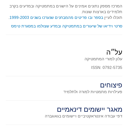
סדרות
המרכז מספק נתונים אמינים על הישגים במתמטיקה ובמדעים בקרב
בעיות מילוליות
תלמידים בארצות שונות.
תוכלו לעיין
בספר ובו פריטים מהמבחנים שנערכו בשנים 1999-2003
.
עולם המספרים
סרטי וידיאו של שיעורים במתמטיקה ובמדע שצולמו במסגרת טימס
סטטיסטיקה והסתברות
הסתברות
פונקציות וחדו"א
על״ה
חוקיות והפונקציה
עלון למורי המתמטיקה
פונקצית הישר
ISSN: 0792-5735
פונקציה ריבועית
פונקצית הערך המוחלט
פיצוחים
פונקצית השורש
פעילויות מתמטיות
למורה ולתלמיד
פונקציה רציונאלית
מאגר יישומים דינאמיים
פונקציה מעריכית ולוגריתמית
דפי עבודה אינטראקטיביים ויישומים בגאוגברה
בעיות קיצון
נגזרות ואינטגרלים