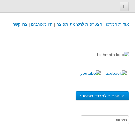
עמוד הבית
אודות המרכז
|
הצטרפות לרשימת תפוצה
|
היו מעורבים
|
צרו קשר
פינת המפמ״ר
קורסים וכנסים
קורסים והשתלמויות של מרכז המורים - כולל תוצרים
כנסים וימי עיון של מרכז המורים - כולל תוצרים
קורסים, כנסים והשתלמויות בארץ - מידע לשנה זו
לימודים באוניברסיטאות ובמכללות - מידע
משאבי הוראה ולמידה
הצטרפות למברק מתמטי
לומדים בחט"ב
לומדים בחט"ע
בית ספר יסודי