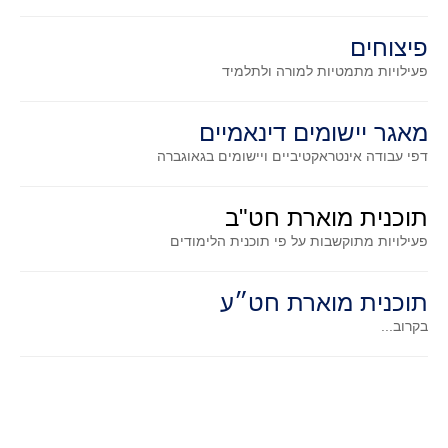
סדרות
בעיות מילוליות
פיצוחים
פעילויות מתמטיות
למורה ולתלמיד
עולם המספרים
סטטיסטיקה והסתברות
מאגר יישומים דינאמיים
הסתברות
דפי עבודה אינטראקטיביים ויישומים בגאוגברה
פונקציות וחדו"א
חוקיות והפונקציה
תוכנית מוארת חט"ב
פונקצית הישר
פעילויות מתוקשבות על פי תוכנית הלימודים
פונקציה ריבועית
פונקצית הערך המוחלט
תוכנית מוארת חט״ע
פונקצית השורש
בקרוב...
פונקציה רציונאלית
פונקציה מעריכית ולוגריתמית
בעיות קיצון
נגזרות ואינטגרלים