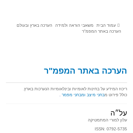
לומדים מתמטיקה עם טכנולוגיה
הערכה בארץ ובעולם
תוצרים מימי עיון וסדנאות - "קשר חם"
עמוד הבית
משאבי הוראה ולמידה
הערכה בארץ ובעולם
הערכה באתר המפמ"ר
סרטוני הדגמה
הרצאות מוקלטות
בעיות החודש
הערכה באתר המפמ"ר
מדורי המרכז
יישומים דינאמיים
ריכוז המידע על בחינות לאומיות ובינלאומיות הנערכות בארץ.
פיצוחים
כולל פירוט מ
בחני מיצב ומבחני מפמר
.
אלגברה
אלגברה
על״ה
פונקציות
עלון למורי המתמטיקה
חדו"א
ISSN: 0792-5735