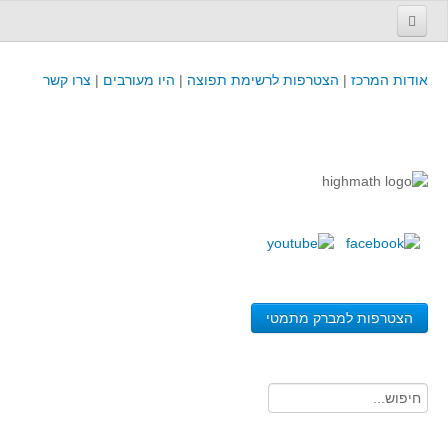
עמוד הבית
אודות המרכז
|
הצטרפות לרשימת תפוצה
|
היו מעורבים
|
צרו קשר
פינת המפמ״ר
קורסים וכנסים
קורסים והשתלמויות של מרכז המורים - כולל תוצרים
כנסים וימי עיון של מרכז המורים - כולל תוצרים
קורסים, כנסים והשתלמויות בארץ - מידע לשנה זו
לימודים באוניברסיטאות ובמכללות - מידע
משאבי הוראה ולמידה
הצטרפות למברק מתמטי
לומדים בחט"ב
לומדים בחט"ע
בית ספר יסודי