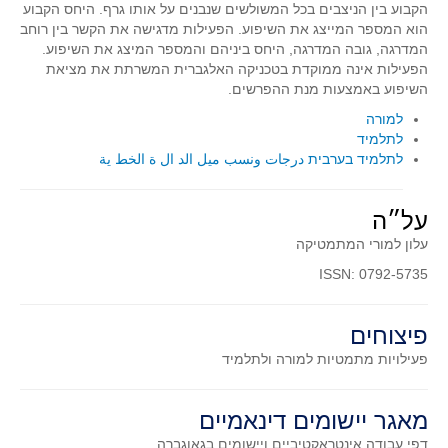
הקבוע בין הניצבים בכל המשולשים שנבנים על אותו גרף. היחס הקבוע
סדרות
הוא המספר המייצג את השיפוע. הפעילות מדגישה את הקשר בין רוחב
בעיות מילוליות
המדרגה, גובה המדרגה, היחס ביניהם והמספר המיצג את השיפוע.
הפעילות אינה ממוקדת בטכניקה האלגברית המשרתת את מציאת
עולם המספרים
השיפוע באמצעות מנת ההפרשים.
סטטיסטיקה והסתברות
למורה
הסתברות
לתלמיד
לתלמיד בערבית درجات ونسب ميل الد ال ة الخط ية
פונקציות וחדו"א
חוקיות והפונקציה
על״ה
פונקצית הישר
עלון למורי המתמטיקה
פונקציה ריבועית
ISSN: 0792-5735
פונקצית הערך המוחלט
פונקצית השורש
פיצוחים
פונקציה רציונאלית
פעילויות מתמטיות
למורה ולתלמיד
פונקציה מעריכית ולוגריתמית
בעיות קיצון
מאגר יישומים דינאמיים
נגזרות ואינטגרלים
דפי עבודה אינטראקטיביים ויישומים בגאוגברה