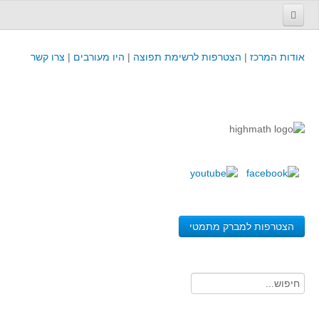
עמוד הבית
אודות המרכז
|
הצטרפות לרשימת תפוצה
|
היו מעורבים
|
צרו קשר
פינת המפמ״ר
קורסים וכנסים
קורסים והשתלמויות של מרכז המורים - כולל תוצרים
כנסים וימי עיון של מרכז המורים - כולל תוצרים
קורסים, כנסים והשתלמויות בארץ - מידע לשנה זו
לימודים באוניברסיטאות ובמכללות - מידע
משאבי הוראה ולמידה
הצטרפות למברק מתמטי
לומדים בחט"ב
לומדים בחט"ע
בית ספר יסודי