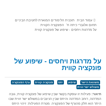
לומדים מתמטיקה עם טכנולוגיה
הערכה בארץ ובעולם
תוצרים מימי עיון וסדנאות - "קשר חם"
עמוד הבית
תוכנית הלימודים המוארת לחטיבת הביניים
תחום אלגברי כיתה ח'
הפונקציה הקווית
על מדרגות ויחסים - שיפוע של פונקציה קווית
סרטוני הדגמה
הרצאות מוקלטות
בעיות החודש
מדורי המרכז
על מדרגות ויחסים - שיפוע של
יישומים דינאמיים
פונקציה קווית
פיצוחים
אלגברה
משוואת הישר
שיפוע
יחס
פונקציה קווית
גרף הפונקציה
אלגברה
משולש ישר זווית
פונקציות
תיאור:
פעילות זו עוסקת בקשר שבין שיפוע של פונקציה קווית, גובה
המדרגה, רוחב המדרגה והיחס שבין הניצבים במשולש ישר זווית שבו
חדו"א
היתר הוא חלק מהגרף של הפונקציה. מטרת הפעילות: זיהוי היחס