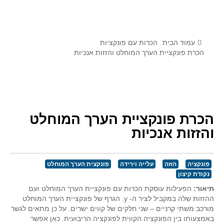
לומדים מתמטיקה עם טכנולוגיה
הערכה בארץ ובעולם
תוצרים מימי עיון וסדנאות - "קשר חם"
עמוד הבית
הכרות עם פונקציות
הכרת פונקציית הערך המוחלט והזזות אנכיות
סרטוני הדגמה
הרצאות מוקלטות
בעיות החודש
הכרת פונקציית הערך המוחלט
מדורי המרכז
והזזות אנכיות
יישומים דינאמיים
פיצוחים
פונקציה
הזזה
עלייה וירידה
פונקצית הערך המוחלט
אלגברה
נקודת קיצון
אלגברה
תיאור:
הפעילות עוסקת הכרות עם פונקציית הערך המוחלט ועם
פונקציות
ההזזות שלה במקביל לציר ה-
y
. הגרף של פונקציית הערך המוחלט
מורכב משתי קרניים – שני חלקים של קווים ישרים. על כן מתאים לגשר
חדו"א
באמצעותו בין הפונקציה הקווית לפונקציה הריבועית. כאן אפשר