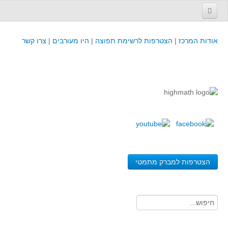
עמוד הבית
אודות המרכז
|
הצטרפות לרשימת תפוצה
|
היו מעורבים
|
צרו קשר
פינת המפמ״ר
קורסים וכנסים
קורסים והשתלמויות של מרכז המורים - כולל תוצרים
כנסים וימי עיון של מרכז המורים - כולל תוצרים
קורסים, כנסים והשתלמויות בארץ - מידע לשנה זו
לימודים באוניברסיטאות ובמכללות - מידע
משאבי הוראה ולמידה
הצטרפות למברק מתמטי
לומדים בחט"ב
לומדים בחט"ע
בית ספר יסודי