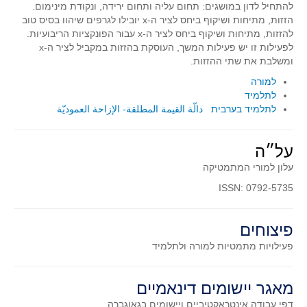
להתחיל לדון במושגים: תחום עליה ותחום ירידה, ונקודת מינימום.
סדרות
הזזות, מתיחות ושיקוף ביחס לציר ה-
x
יובילו לגרפים שיהוו בסיס טוב
בעיות מילוליות
להזזות, מתיחות ושיקוף ביחס לציר ה-
x
עבור הפונקציות הריבועיות.
לפעילות זו יש פעילות המשך, העוסקת בהזזות במקביל לציר ה-
x
עולם המספרים
ומשלבת את שתי ההזזות.
סטטיסטיקה והסתברות
למורה
הסתברות
לתלמיד
לתלמיד בערבית دالّة القيمة المطلقة- الإزاحة العموديّة
פונקציות וחדו"א
חוקיות והפונקציה
על״ה
פונקצית הישר
עלון למורי המתמטיקה
פונקציה ריבועית
ISSN: 0792-5735
פונקצית הערך המוחלט
פונקצית השורש
פיצוחים
פונקציה רציונאלית
פעילויות מתמטיות
למורה ולתלמיד
פונקציה מעריכית ולוגריתמית
בעיות קיצון
מאגר יישומים דינאמיים
נגזרות ואינטגרלים
דפי עבודה אינטראקטיביים ויישומים בגאוגברה