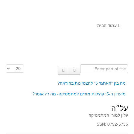
לומדים מתמטיקה עם טכנולוגיה
הערכה בארץ ובעולם
תוצרים מימי עיון וסדנאות - "קשר חם"
עמוד הבית
סרטוני הדגמה
הרצאות מוקלטות
בעיות החודש
Enter part of title
הצגת #
מדורי המרכז
יישומים דינאמיים
מה בין "האתגר 5" להצטיינות בהוראה?
פיצוחים
מועדון ה-5: קהילות מורים למתמטיקה- מה זה אומר?
אלגברה
על״ה
אלגברה
עלון למורי המתמטיקה
פונקציות
ISSN: 0792-5735
חדו"א