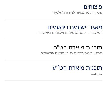
סדרות
פיצוחים
בעיות מילוליות
פעילויות מתמטיות
למורה ולתלמיד
עולם המספרים
סטטיסטיקה והסתברות
מאגר יישומים דינאמיים
הסתברות
דפי עבודה אינטראקטיביים ויישומים בגאוגברה
פונקציות וחדו"א
תוכנית מוארת חט"ב
חוקיות והפונקציה
פעילויות מתוקשבות על פי תוכנית הלימודים
פונקצית הישר
פונקציה ריבועית
תוכנית מוארת חט״ע
פונקצית הערך המוחלט
בקרוב...
פונקצית השורש
פונקציה רציונאלית
פונקציה מעריכית ולוגריתמית
בעיות קיצון
נגזרות ואינטגרלים