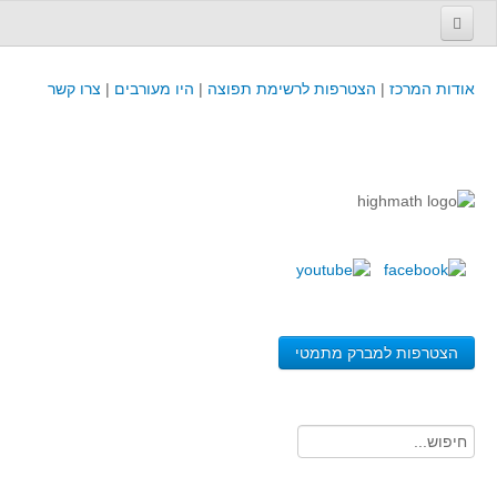
עמוד הבית
אודות המרכז
|
הצטרפות לרשימת תפוצה
|
היו מעורבים
|
צרו קשר
פינת המפמ״ר
קורסים וכנסים
קורסים והשתלמויות של מרכז המורים - כולל תוצרים
כנסים וימי עיון של מרכז המורים - כולל תוצרים
קורסים, כנסים והשתלמויות בארץ - מידע לשנה זו
לימודים באוניברסיטאות ובמכללות - מידע
משאבי הוראה ולמידה
הצטרפות למברק מתמטי
לומדים בחט"ב
לומדים בחט"ע
בית ספר יסודי