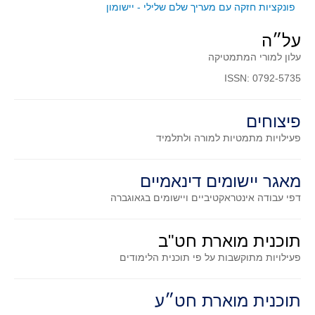
סדרות
פונקציות חזקה עם מעריך שלם שלילי - יישומון
בעיות מילוליות
על״ה
עולם המספרים
עלון למורי המתמטיקה
סטטיסטיקה והסתברות
ISSN: 0792-5735
הסתברות
פונקציות וחדו"א
פיצוחים
חוקיות והפונקציה
פעילויות מתמטיות
למורה ולתלמיד
פונקצית הישר
מאגר יישומים דינאמיים
פונקציה ריבועית
דפי עבודה אינטראקטיביים ויישומים בגאוגברה
פונקצית הערך המוחלט
פונקצית השורש
תוכנית מוארת חט"ב
פונקציה רציונאלית
פעילויות מתוקשבות על פי תוכנית הלימודים
פונקציה מעריכית ולוגריתמית
בעיות קיצון
תוכנית מוארת חט״ע
נגזרות ואינטגרלים