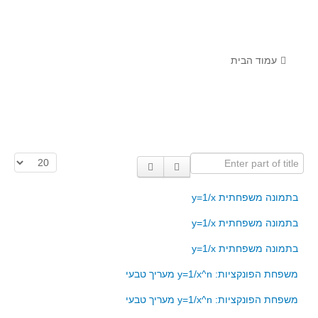
לומדים מתמטיקה עם טכנולוגיה
הערכה בארץ ובעולם
תוצרים מימי עיון וסדנאות - "קשר חם"
עמוד הבית
סרטוני הדגמה
הרצאות מוקלטות
בעיות החודש
Enter part of title
הצגת #
מדורי המרכז
יישומים דינאמיים
בתמונה משפחתית y=1/x
פיצוחים
בתמונה משפחתית y=1/x
אלגברה
בתמונה משפחתית y=1/x
אלגברה
משפחת הפונקציות: y=1/x^n מעריך טבעי
פונקציות
משפחת הפונקציות: y=1/x^n מעריך טבעי
חדו"א