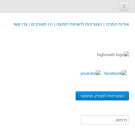
עמוד הבית
אודות המרכז
|
הצטרפות לרשימת תפוצה
|
היו מעורבים
|
צרו קשר
פינת המפמ״ר
קורסים וכנסים
קורסים והשתלמויות של מרכז המורים - כולל תוצרים
כנסים וימי עיון של מרכז המורים - כולל תוצרים
קורסים, כנסים והשתלמויות בארץ - מידע לשנה זו
לימודים באוניברסיטאות ובמכללות - מידע
משאבי הוראה ולמידה
הצטרפות למברק מתמטי
לומדים בחט"ב
לומדים בחט"ע
בית ספר יסודי