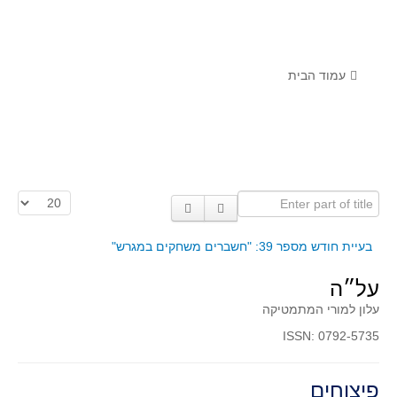
לומדים מתמטיקה עם טכנולוגיה
הערכה בארץ ובעולם
תוצרים מימי עיון וסדנאות - "קשר חם"
עמוד הבית
סרטוני הדגמה
הרצאות מוקלטות
בעיות החודש
Enter part of title
הצגת #
מדורי המרכז
יישומים דינאמיים
בעיית חודש מספר 39: "חשברים משחקים במגרש"
פיצוחים
על״ה
אלגברה
עלון למורי המתמטיקה
אלגברה
ISSN: 0792-5735
פונקציות
חדו"א
פיצוחים