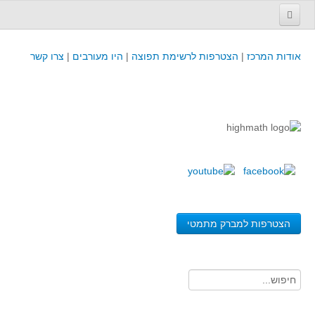
עמוד הבית
אודות המרכז
|
הצטרפות לרשימת תפוצה
|
היו מעורבים
|
צרו קשר
פינת המפמ״ר
קורסים וכנסים
קורסים והשתלמויות של מרכז המורים - כולל תוצרים
כנסים וימי עיון של מרכז המורים - כולל תוצרים
קורסים, כנסים והשתלמויות בארץ - מידע לשנה זו
לימודים באוניברסיטאות ובמכללות - מידע
משאבי הוראה ולמידה
הצטרפות למברק מתמטי
לומדים בחט"ב
לומדים בחט"ע
בית ספר יסודי