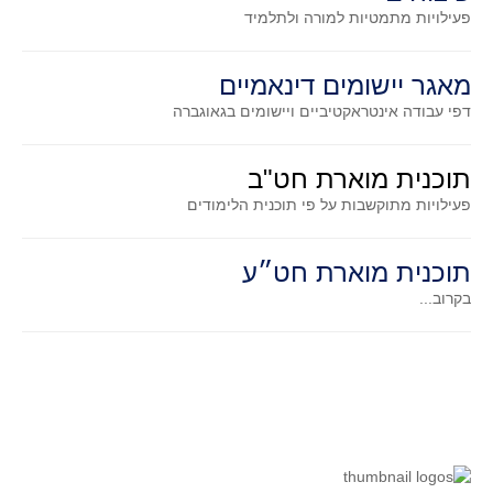
סדרות
פעילויות מתמטיות
למורה ולתלמיד
בעיות מילוליות
עולם המספרים
מאגר יישומים דינאמיים
דפי עבודה אינטראקטיביים ויישומים בגאוגברה
סטטיסטיקה והסתברות
הסתברות
תוכנית מוארת חט"ב
פונקציות וחדו"א
פעילויות מתוקשבות על פי תוכנית הלימודים
חוקיות והפונקציה
פונקצית הישר
תוכנית מוארת חט״ע
פונקציה ריבועית
בקרוב...
פונקצית הערך המוחלט
פונקצית השורש
פונקציה רציונאלית
פונקציה מעריכית ולוגריתמית
בעיות קיצון
נגזרות ואינטגרלים