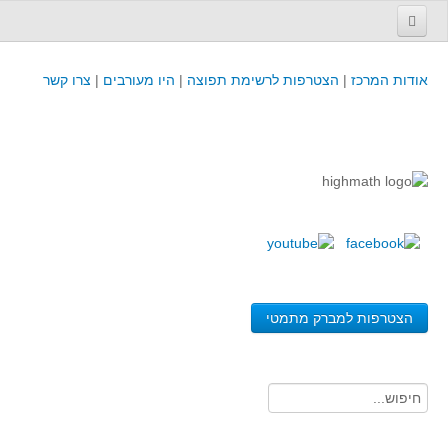
עמוד הבית
אודות המרכז
|
הצטרפות לרשימת תפוצה
|
היו מעורבים
|
צרו קשר
פינת המפמ״ר
קורסים וכנסים
קורסים והשתלמויות של מרכז המורים - כולל תוצרים
כנסים וימי עיון של מרכז המורים - כולל תוצרים
קורסים, כנסים והשתלמויות בארץ - מידע לשנה זו
לימודים באוניברסיטאות ובמכללות - מידע
משאבי הוראה ולמידה
הצטרפות למברק מתמטי
לומדים בחט"ב
לומדים בחט"ע
בית ספר יסודי