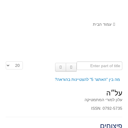
לומדים מתמטיקה עם טכנולוגיה
הערכה בארץ ובעולם
תוצרים מימי עיון וסדנאות - "קשר חם"
עמוד הבית
סרטוני הדגמה
הרצאות מוקלטות
בעיות החודש
Enter part of title
הצגת #
מדורי המרכז
יישומים דינאמיים
מה בין "האתגר 5" להצטיינות בהוראה?
פיצוחים
על״ה
אלגברה
עלון למורי המתמטיקה
אלגברה
ISSN: 0792-5735
פונקציות
חדו"א
פיצוחים