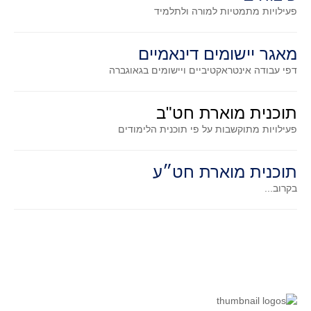
סדרות
פעילויות מתמטיות
למורה ולתלמיד
בעיות מילוליות
עולם המספרים
מאגר יישומים דינאמיים
דפי עבודה אינטראקטיביים ויישומים בגאוגברה
סטטיסטיקה והסתברות
הסתברות
תוכנית מוארת חט"ב
פונקציות וחדו"א
פעילויות מתוקשבות על פי תוכנית הלימודים
חוקיות והפונקציה
פונקצית הישר
תוכנית מוארת חט״ע
פונקציה ריבועית
בקרוב...
פונקצית הערך המוחלט
פונקצית השורש
פונקציה רציונאלית
פונקציה מעריכית ולוגריתמית
בעיות קיצון
נגזרות ואינטגרלים