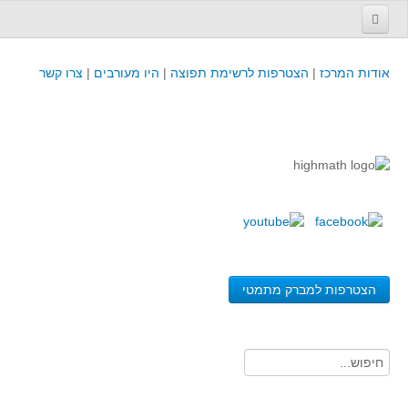
עמוד הבית
אודות המרכז
|
הצטרפות לרשימת תפוצה
|
היו מעורבים
|
צרו קשר
פינת המפמ״ר
קורסים וכנסים
קורסים והשתלמויות של מרכז המורים - כולל תוצרים
כנסים וימי עיון של מרכז המורים - כולל תוצרים
קורסים, כנסים והשתלמויות בארץ - מידע לשנה זו
לימודים באוניברסיטאות ובמכללות - מידע
משאבי הוראה ולמידה
הצטרפות למברק מתמטי
לומדים בחט"ב
לומדים בחט"ע
בית ספר יסודי