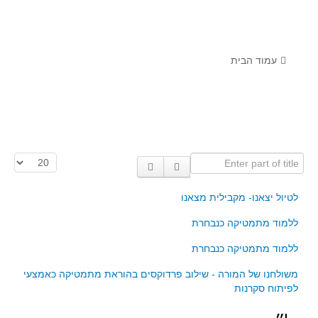
לומדים מתמטיקה עם טכנולוגיה
הערכה בארץ ובעולם
תוצרים מימי עיון וסדנאות - "קשר חם"
עמוד הבית
סרטוני הדגמה
הרצאות מוקלטות
בעיות החודש
Enter part of title
הצגת #
מדורי המרכז
יישומים דינאמיים
לטיול יצאנו- מקבילית מצאנו
פיצוחים
ללמוד מתמטיקה כנבחרת
אלגברה
ללמוד מתמטיקה כנבחרת
אלגברה
משולחנו של המורה - שילוב פרדוקסים בהוראת מתמטיקה כאמצעי
פונקציות
לפיתוח סקרנות
חדו"א