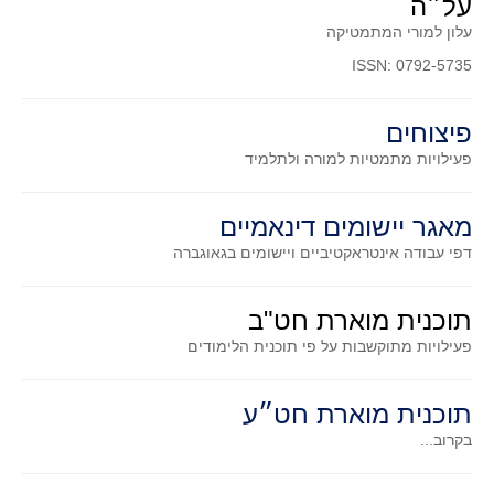
על״ה
סדרות
עלון למורי המתמטיקה
בעיות מילוליות
ISSN: 0792-5735
עולם המספרים
סטטיסטיקה והסתברות
פיצוחים
הסתברות
פעילויות מתמטיות
למורה ולתלמיד
פונקציות וחדו"א
חוקיות והפונקציה
מאגר יישומים דינאמיים
פונקצית הישר
דפי עבודה אינטראקטיביים ויישומים בגאוגברה
פונקציה ריבועית
תוכנית מוארת חט"ב
פונקצית הערך המוחלט
פעילויות מתוקשבות על פי תוכנית הלימודים
פונקצית השורש
פונקציה רציונאלית
תוכנית מוארת חט״ע
פונקציה מעריכית ולוגריתמית
בקרוב...
בעיות קיצון
נגזרות ואינטגרלים