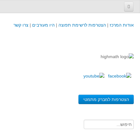
עמוד הבית
אודות המרכז
|
הצטרפות לרשימת תפוצה
|
היו מעורבים
|
צרו קשר
פינת המפמ״ר
קורסים וכנסים
קורסים והשתלמויות של מרכז המורים - כולל תוצרים
כנסים וימי עיון של מרכז המורים - כולל תוצרים
קורסים, כנסים והשתלמויות בארץ - מידע לשנה זו
לימודים באוניברסיטאות ובמכללות - מידע
משאבי הוראה ולמידה
הצטרפות למברק מתמטי
לומדים בחט"ב
לומדים בחט"ע
בית ספר יסודי