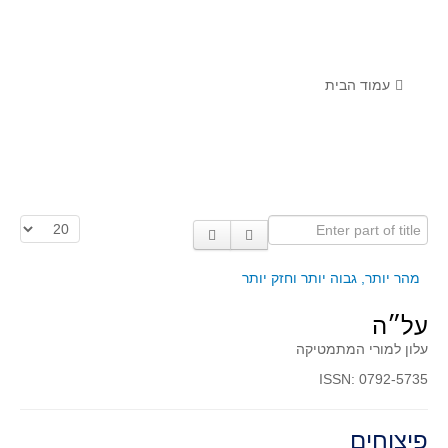
לומדים מתמטיקה עם טכנולוגיה
הערכה בארץ ובעולם
תוצרים מימי עיון וסדנאות - "קשר חם"
עמוד הבית
סרטוני הדגמה
הרצאות מוקלטות
בעיות החודש
Enter part of title
הצגת #
מדורי המרכז
יישומים דינאמיים
מהר יותר, גבוה יותר וחזק יותר
פיצוחים
על״ה
אלגברה
עלון למורי המתמטיקה
אלגברה
ISSN: 0792-5735
פונקציות
חדו"א
פיצוחים