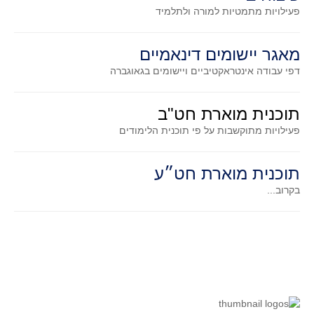
סדרות
פעילויות מתמטיות
למורה ולתלמיד
בעיות מילוליות
עולם המספרים
מאגר יישומים דינאמיים
דפי עבודה אינטראקטיביים ויישומים בגאוגברה
סטטיסטיקה והסתברות
הסתברות
תוכנית מוארת חט"ב
פונקציות וחדו"א
פעילויות מתוקשבות על פי תוכנית הלימודים
חוקיות והפונקציה
פונקצית הישר
תוכנית מוארת חט״ע
פונקציה ריבועית
בקרוב...
פונקצית הערך המוחלט
פונקצית השורש
פונקציה רציונאלית
פונקציה מעריכית ולוגריתמית
בעיות קיצון
נגזרות ואינטגרלים