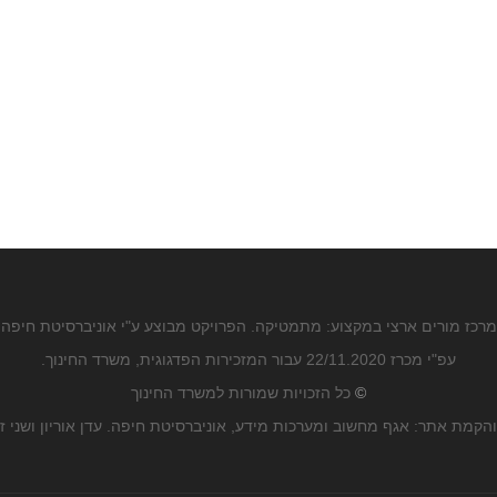
מרכז מורים ארצי במקצוע: מתמטיקה. הפרויקט מבוצע ע"י אוניברסיטת חיפה
עפ"י מכרז 22/11.2020 עבור המזכירות הפדגוגית, משרד החינוך.
©
כל הזכויות שמורות למשרד החינוך
הקמת אתר: אגף מחשוב ומערכות מידע, אוניברסיטת חיפה. עדן אוריון ושני ז