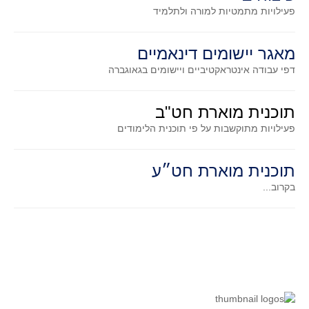
סדרות
פעילויות מתמטיות
למורה ולתלמיד
בעיות מילוליות
עולם המספרים
מאגר יישומים דינאמיים
דפי עבודה אינטראקטיביים ויישומים בגאוגברה
סטטיסטיקה והסתברות
הסתברות
תוכנית מוארת חט"ב
פונקציות וחדו"א
פעילויות מתוקשבות על פי תוכנית הלימודים
חוקיות והפונקציה
פונקצית הישר
תוכנית מוארת חט״ע
פונקציה ריבועית
בקרוב...
פונקצית הערך המוחלט
פונקצית השורש
פונקציה רציונאלית
פונקציה מעריכית ולוגריתמית
בעיות קיצון
נגזרות ואינטגרלים