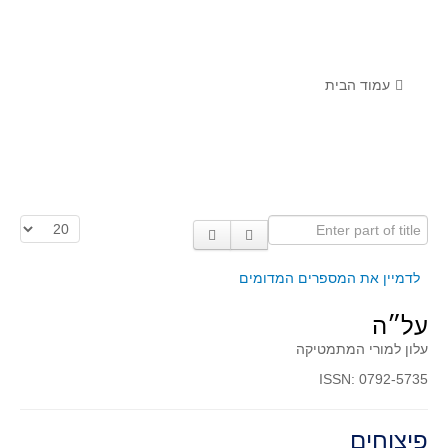
לומדים מתמטיקה עם טכנולוגיה
הערכה בארץ ובעולם
תוצרים מימי עיון וסדנאות - "קשר חם"
עמוד הבית
סרטוני הדגמה
הרצאות מוקלטות
בעיות החודש
Enter part of title
הצגת #
מדורי המרכז
יישומים דינאמיים
לדמיין את המספרים המדומים
פיצוחים
על״ה
אלגברה
עלון למורי המתמטיקה
אלגברה
ISSN: 0792-5735
פונקציות
חדו"א
פיצוחים