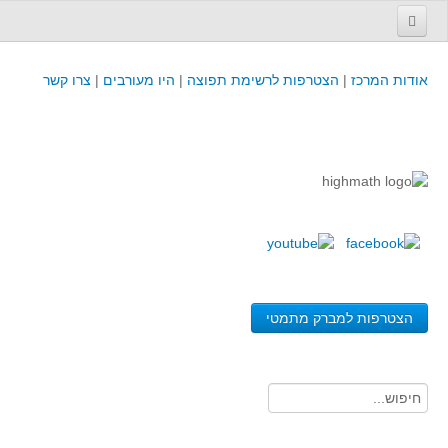
עמוד הבית
אודות המרכז
|
הצטרפות לרשימת תפוצה
|
היו מעורבים
|
צרו קשר
פינת המפמ״ר
קורסים וכנסים
קורסים והשתלמויות של מרכז המורים - כולל תוצרים
כנסים וימי עיון של מרכז המורים - כולל תוצרים
קורסים, כנסים והשתלמויות בארץ - מידע לשנה זו
לימודים באוניברסיטאות ובמכללות - מידע
משאבי הוראה ולמידה
הצטרפות למברק מתמטי
לומדים בחט"ב
לומדים בחט"ע
בית ספר יסודי