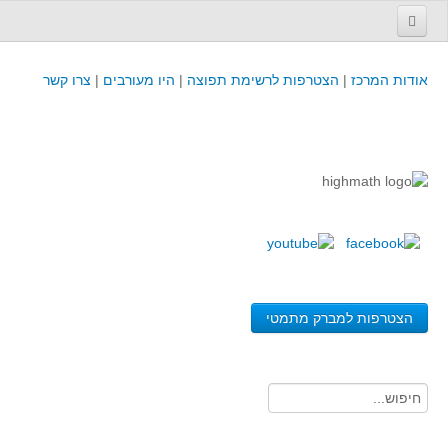
עמוד הבית
אודות המרכז
|
הצטרפות לרשימת תפוצה
|
היו מעורבים
|
צרו קשר
פינת המפמ״ר
קורסים וכנסים
קורסים והשתלמויות של מרכז המורים - כולל תוצרים
כנסים וימי עיון של מרכז המורים - כולל תוצרים
קורסים, כנסים והשתלמויות בארץ - מידע לשנה זו
לימודים באוניברסיטאות ובמכללות - מידע
משאבי הוראה ולמידה
הצטרפות למברק מתמטי
לומדים בחט"ב
לומדים בחט"ע
בית ספר יסודי