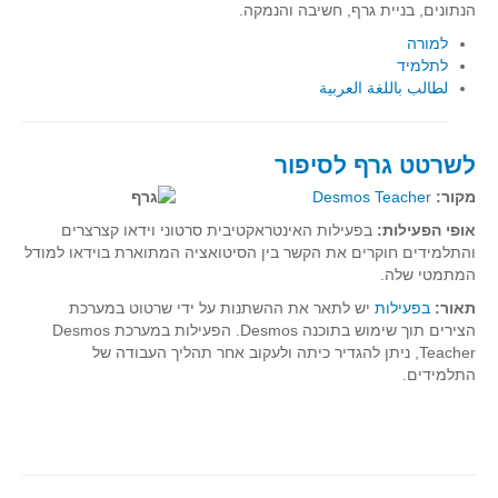
הנתונים, בניית גרף, חשיבה והנמקה.
סדרות
למורה
בעיות מילוליות
לתלמיד
עולם המספרים
لطالب باللغة العربية
סטטיסטיקה והסתברות
הסתברות
לשרטט גרף לסיפור
פונקציות וחדו"א
מקור:
r
Desmos Teache
חוקיות והפונקציה
אופי הפעילות:
בפעילות האינטראקטיבית סרטוני וידאו קצרצרים
פונקצית הישר
והתלמידים חוקרים את הקשר בין הסיטואציה המתוארת בוידאו למודל
המתמטי שלה.
פונקציה ריבועית
תאור:
בפעילות
יש לתאר את ההשתנות על ידי שרטוט במערכת
פונקצית הערך המוחלט
הצירים תוך שימוש בתוכנה
Desmos
. הפעילות במערכת
Desmos
Teacher
, ניתן להגדיר כיתה ולעקוב אחר תהליך העבודה של
פונקצית השורש
התלמידים.
פונקציה רציונאלית
פונקציה מעריכית ולוגריתמית
בעיות קיצון
נגזרות ואינטגרלים