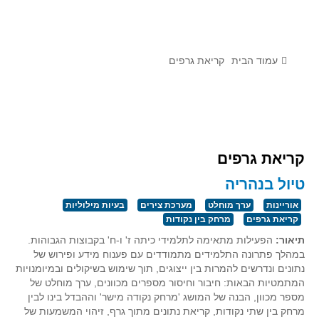
לומדים מתמטיקה עם טכנולוגיה
הערכה בארץ ובעולם
תוצרים מימי עיון וסדנאות - "קשר חם"
עמוד הבית
קריאת גרפים
סרטוני הדגמה
הרצאות מוקלטות
בעיות החודש
קריאת גרפים
מדורי המרכז
טיול בנהריה
יישומים דינאמיים
אוריינות
ערך מוחלט
מערכת צירים
בעיות מילוליות
פיצוחים
קריאת גרפים
מרחק בין נקודות
אלגברה
תיאור:
הפעילות מתאימה לתלמידי כיתה ז' ו-ח' בקבוצות הגבוהות.
במהלך פתרונה התלמידים מתמודדים עם פענוח מידע ופירוש של
אלגברה
נתונים ונדרשים להמרות בין ייצוגים, תוך שימוש בשיקולים ובמיומנויות
פונקציות
המתמטיות הבאות: חיבור וחיסור מספרים מכוונים, ערך מוחלט של
מספר מכוון, הבנה של המושג 'מרחק נקודה מישר' וההבדל בינו לבין
חדו"א
מרחק בין שתי נקודות, קריאת נתונים מתוך גרף, זיהוי המשמעות של