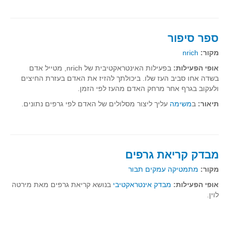
תרבומטיקה
ספרים ומספרים
ספר סיפור
סרטים וקולנוע
מקור:
nrich
הומור ומתמטיקה
אופי הפעילות:
בפעילות האינטראקטיבית של nrich, מטייל אדם
בשדה אחו סביב העז שלו. ביכולתך להזיז את האדם בעזרת החיצים
פוסטרים
ולעקוב בגרף אחר מרחק האדם מהעז לפי הזמן.
כתבי עת, עתונות ובלוגים מתמטיים
תיאור:
ב
משימה
עליך ליצור מסלולים של האדם לפי גרפים נתונים.
סרטונים מתמטיים
מאמרים
קבוצות דיון
מבדק קריאת גרפים
מקור:
מתמטיקה עמקים תבור
אופי הפעילות:
מבדק אינטראקטיבי
בנושא קריאת גרפים מאת מירטה
לוין.