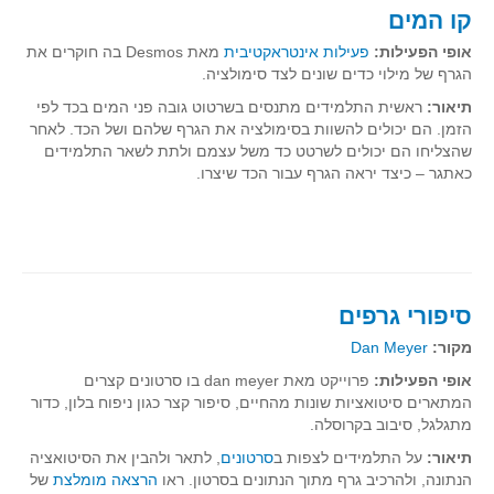
קו המים
קעירות ונקודות פיתול
אופי הפעילות:
פעילות אינטראקטיבית
מאת Desmos בה חוקרים את
במבט נוסף
הגרף של מילוי כדים שונים לצד סימולציה.
בעקבות מבחנים
תיאור:
ראשית התלמידים מתנסים בשרטוט גובה פני המים בכד לפי
המלצות השבוע
הזמן. הם יכולים להשוות בסימולציה את הגרף שלהם ושל הכד. לאחר
שהצליחו הם יכולים לשרטט כד משל עצמם ולתת לשאר התלמידים
מתנות קטנות
כאתגר – כיצד יראה הגרף עבור הכד שיצרו.
גאומטריה
משפט פיתגורס
שטחים פיצוחים
מצולעים
סיפורי גרפים
מרובעים
מקור:
Dan Meyer
משולשים
אופי הפעילות:
פרוייקט מאת dan meyer בו סרטונים קצרים
דמיון
המתארים סיטואציות שונות מהחיים, סיפור קצר כגון ניפוח בלון, כדור
מתגלגל, סיבוב בקרוסלה.
המעגל פיצוחים
תיאור:
על התלמידים לצפות ב
סרטונים
, לתאר ולהבין את הסיטואציה
גאומטריית המרחב
הנתונה, ולהרכיב גרף מתוך הנתונים בסרטון. ראו
הרצאה מומלצת
של