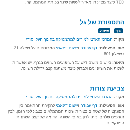
TED כיצד מציע דן מאייר לעשות שינוי בכיתת המתמטיקה.
גאומטריה אנליטית
טריגונומטריה
שונות
התספורת של גל
יצירה
גרף
שיפוע
שעשועי מתמטיקה
מקור:
המרכז הארצי למורים למתמטיקה בחינוך העל יסודי
הסטוריה
אופי הפעילות:
דף עבודה
ו
יישום דינאמי
המבוססים על שאלה 21
בשאלון 801.
כתב עת על"ה - עלון למורי המתמטיקה
תיאור:
ביישום מושם דגש על השיפועים השווים בגרף. יש אפשרות
תחרויות
לשנות את השיפועים ולבדוק כיצד משתנה קצב גדילת השיער.
תחרות קנגורו ישראל - תש"ף
בואו נשחק מתמטיקה תש"ף
צביעת צורות
בואו נשחק מתמטיקה תשע"ט
מקור:
המרכז הארצי למורים למתמטיקה בחינוך העל יסודי
בואו נשחק מתמטיקה תשע"ח
אופי הפעילות:
דף עבודה
ו
יישום דינאמי
לחקירת ההתאמה בין
בואו נשחק מתמטיקה תשע"ו
הפונקציה של שטחים בצורות שונות המתמלאים בצבע לפי הזמן, לבין
הגרפים שלהם. ניתן לדון באופי השונה והדומה של קצב השתנות
בואו נשחק מתמטיקה תשע"ז
הפונקציות.
בואו נשחק מתמטיקה תשע"ה