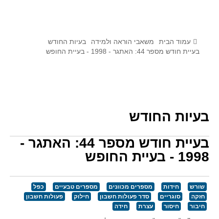
לומדים מתמטיקה עם טכנולוגיה
הערכה בארץ ובעולם
תוצרים מימי עיון וסדנאות - "קשר חם"
עמוד הבית
משאבי הוראה ולמידה
בעיות החודש
בעיית חודש מספר 44: האתגר - 1998 - בעיית החופש
סרטוני הדגמה
הרצאות מוקלטות
בעיות החודש
בעיות החודש
מדורי המרכז
יישומים דינאמיים
בעיית חודש מספר 44: האתגר -
פיצוחים
1998 - בעיית החופש
אלגברה
אלגברה
שורש
חידות
מספרים מכוונים
מספרים טבעיים
כפל
פונקציות
חזקה
סוגריים
סדר פעולות חשבון
חילוק
פעולות חשבון
חיבור
חיסור
עצרת
חידה
חדו"א