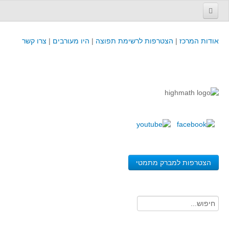
עמוד הבית
אודות המרכז
|
הצטרפות לרשימת תפוצה
|
היו מעורבים
|
צרו קשר
פינת המפמ״ר
קורסים וכנסים
קורסים והשתלמויות של מרכז המורים - כולל תוצרים
כנסים וימי עיון של מרכז המורים - כולל תוצרים
קורסים, כנסים והשתלמויות בארץ - מידע לשנה זו
לימודים באוניברסיטאות ובמכללות - מידע
משאבי הוראה ולמידה
הצטרפות למברק מתמטי
לומדים בחט"ב
לומדים בחט"ע
בית ספר יסודי