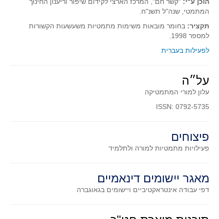
הוכן ע"י:
"קשר חם", המרכז הארצי לקידום שיפור וריענון החינוך
סדרות
המתמטי, שנה"ל תשנ"ח.
בעיות מילוליות
תקציר:
בחומר מובאות משימות מתמטיות משעשעות הקשורות
עולם המספרים
למספר 1998.
סטטיסטיקה והסתברות
לפעילות בעברית
הסתברות
על״ה
פונקציות וחדו"א
עלון למורי המתמטיקה
חוקיות והפונקציה
ISSN: 0792-5735
פונקצית הישר
פונקציה ריבועית
פיצוחים
פונקצית הערך המוחלט
פעילויות מתמטיות
למורה ולתלמיד
פונקצית השורש
פונקציה רציונאלית
מאגר יישומים דינאמיים
פונקציה מעריכית ולוגריתמית
דפי עבודה אינטראקטיביים ויישומים בגאוגברה
בעיות קיצון
נגזרות ואינטגרלים