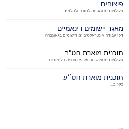
פיצוחים
גאומטריה אנליטית
פעילויות מתמטיות
למורה ולתלמיד
טריגונומטריה
שונות
מאגר יישומים דינאמיים
יצירה
דפי עבודה אינטראקטיביים ויישומים בגאוגברה
שעשועי מתמטיקה
הסטוריה
תוכנית מוארת חט"ב
כתב עת על"ה - עלון למורי המתמטיקה
פעילויות מתוקשבות על פי תוכנית הלימודים
תחרויות
תחרות קנגורו ישראל - תש"ף
תוכנית מוארת חט״ע
בואו נשחק מתמטיקה תש"ף
בקרוב...
בואו נשחק מתמטיקה תשע"ט
בואו נשחק מתמטיקה תשע"ח
בואו נשחק מתמטיקה תשע"ו
בואו נשחק מתמטיקה תשע"ז
בואו נשחק מתמטיקה תשע"ה