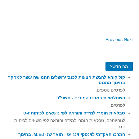
סדרות
בעיות מילוליות
עולם המספרים
סטטיסטיקה והסתברות
Previous
Next
הסתברות
פונקציות וחדו"א
חוקיות והפונקציה
מה חדש?
פונקצית הישר
קול קורא להגשת הצעות לכנס ירושלים החמישה עשר למחקר
פונקציה ריבועית
בחינוך מתמטי
פונקצית הערך המוחלט
לפרטים נוספים.
השתלמויות במרכז המורים - תשפ"ו
פונקצית השורש
לפרטים
פונקציה רציונאלית
טבלאות חומרי למידה והוראה לפי נושאים לכיתות ז-ט
פונקציה מעריכית ולוגריתמית
לנוחיותכם, טבלאות חומרי למידה והוראה לפי נושאים לכיתות
ז-ט.
בעיות קיצון
המרכז האקדמי לוינסקי-וינגייט - תואר שני M.Ed. בחינוך
נגזרות ואינטגרלים