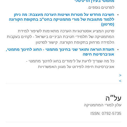
מתמטי בעידן הדיגיטלי
קעירות ונקודות פיתול
לפרטים נוספים.
חשיבה מחדש על מטרות ושיטות הערכה מעצבת: מה ניתן
במבט נוסף
ללמוד מתגובות של מורי מתמטיקה בחט"ב בתקופת הקורונה
(סרטון)
בעקבות מבחנים
סרטון המציע אסטרטגיות הערכה מתאימות לשיפור למידת
המלצות השבוע
המתמטיקה של תלמידי חטיבת הביניים בישראל - לקחים בעקבות
מתנות קטנות
הלמידה מרחוק בתקופת הקורונה. קישור לסרטון
תעודת הוראה ותואר שני בחינוך מתמטי - החוג לחינוך מתמטי,
גאומטריה
אוניברסיטת חיפה
משפט פיתגורס
כל מה שצריך לדעת על לימודים בחוג לחינוך מתמטי -
אוניברסיטת חיפה לפירוט על מגוון האפשרויות
שטחים פיצוחים
<
מצולעים
>
מרובעים
משולשים
על״ה
דמיון
עלון למורי המתמטיקה
המעגל פיצוחים
ISSN: 0792-5735
גאומטריית המרחב