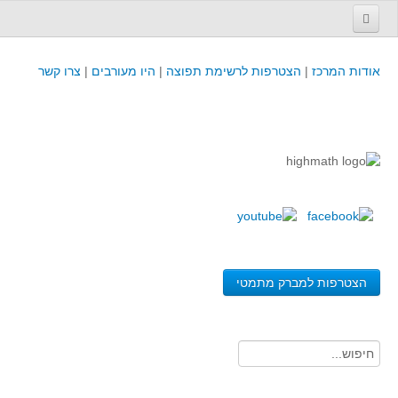
עמוד הבית
אודות המרכז
|
הצטרפות לרשימת תפוצה
|
היו מעורבים
|
צרו קשר
פינת המפמ״ר
קורסים וכנסים
קורסים והשתלמויות של מרכז המורים - כולל תוצרים
כנסים וימי עיון של מרכז המורים - כולל תוצרים
קורסים, כנסים והשתלמויות בארץ - מידע לשנה זו
לימודים באוניברסיטאות ובמכללות - מידע
משאבי הוראה ולמידה
הצטרפות למברק מתמטי
לומדים בחט"ב
לומדים בחט"ע
בית ספר יסודי