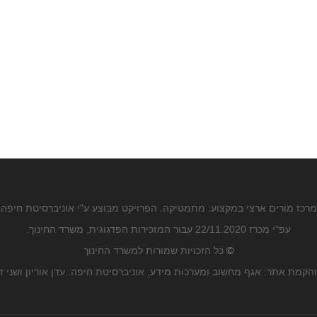
מרכז מורים ארצי במקצוע: מתמטיקה. הפרויקט מבוצע ע"י אוניברסיטת חיפה
עפ"י מכרז 22/11.2020 עבור המזכירות הפדגוגית, משרד החינוך.
©
כל הזכויות שמורות למשרד החינוך
הקמת אתר: אגף מחשוב ומערכות מידע, אוניברסיטת חיפה. עדן אוריון ושני ז