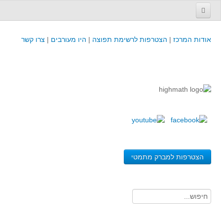
עמוד הבית
אודות המרכז
|
הצטרפות לרשימת תפוצה
|
היו מעורבים
|
צרו קשר
פינת המפמ״ר
קורסים וכנסים
קורסים והשתלמויות של מרכז המורים - כולל תוצרים
כנסים וימי עיון של מרכז המורים - כולל תוצרים
קורסים, כנסים והשתלמויות בארץ - מידע לשנה זו
לימודים באוניברסיטאות ובמכללות - מידע
משאבי הוראה ולמידה
הצטרפות למברק מתמטי
לומדים בחט"ב
לומדים בחט"ע
בית ספר יסודי