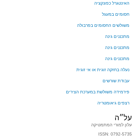
סדרות
האינטגרל כפונקציה
בעיות מילוליות
חסומים במעגל
עולם המספרים
משולשים החסומים בפרבולה
סטטיסטיקה והסתברות
מתכננים גינה
הסתברות
מתכננים גינה
פונקציות וחדו"א
מתכננים גינה
חוקיות והפונקציה
פונקצית הישר
נעלה בחזקה זוגית או אי זוגית
פונקציה ריבועית
עבודת שורשים
פונקצית הערך המוחלט
פירמידה משולשת במערכת הצירים
פונקצית השורש
רצפים גיאומטריה
פונקציה רציונאלית
על״ה
פונקציה מעריכית ולוגריתמית
עלון למורי המתמטיקה
בעיות קיצון
ISSN: 0792-5735
נגזרות ואינטגרלים