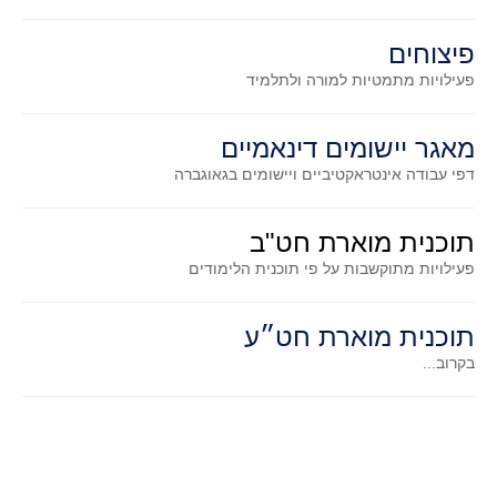
קעירות ונקודות פיתול
פיצוחים
במבט נוסף
פעילויות מתמטיות
למורה ולתלמיד
בעקבות מבחנים
המלצות השבוע
מאגר יישומים דינאמיים
מתנות קטנות
דפי עבודה אינטראקטיביים ויישומים בגאוגברה
גאומטריה
משפט פיתגורס
תוכנית מוארת חט"ב
שטחים פיצוחים
פעילויות מתוקשבות על פי תוכנית הלימודים
מצולעים
תוכנית מוארת חט״ע
מרובעים
בקרוב...
משולשים
דמיון
המעגל פיצוחים
גאומטריית המרחב