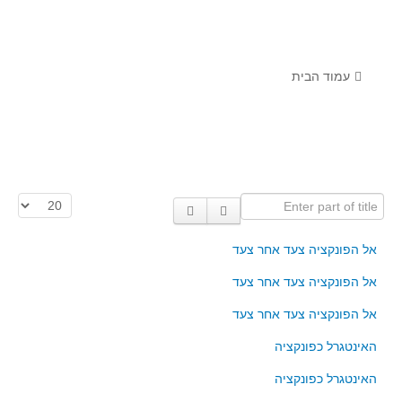
לומדים מתמטיקה עם טכנולוגיה
הערכה בארץ ובעולם
תוצרים מימי עיון וסדנאות - "קשר חם"
עמוד הבית
סרטוני הדגמה
הרצאות מוקלטות
בעיות החודש
Enter part of title
הצגת #
מדורי המרכז
יישומים דינאמיים
אל הפונקציה צעד אחר צעד
פיצוחים
אל הפונקציה צעד אחר צעד
אלגברה
אל הפונקציה צעד אחר צעד
אלגברה
האינטגרל כפונקציה
פונקציות
האינטגרל כפונקציה
חדו"א