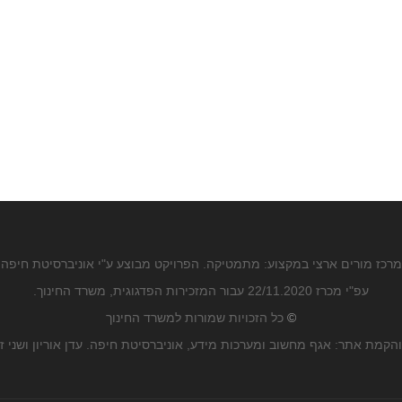
מרכז מורים ארצי במקצוע: מתמטיקה. הפרויקט מבוצע ע"י אוניברסיטת חיפה
עפ"י מכרז 22/11.2020 עבור המזכירות הפדגוגית, משרד החינוך.
©
כל הזכויות שמורות למשרד החינוך
הקמת אתר: אגף מחשוב ומערכות מידע, אוניברסיטת חיפה. עדן אוריון ושני ז