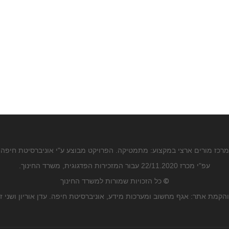
מרכז מורים ארצי במקצוע: מתמטיקה. הפרויקט מבוצע ע"י אוניברסיטת חיפה
עפ"י מכרז 22/11.2020 עבור המזכירות הפדגוגית, משרד החינוך.
©
כל הזכויות שמורות למשרד החינוך
הקמת אתר: אגף מחשוב ומערכות מידע, אוניברסיטת חיפה. עדן אוריון ושני ז