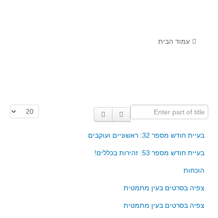
לומדים מתמטיקה עם טכנולוגיה
הערכה בארץ ובעולם
תוצרים מימי עיון וסדנאות - "קשר חם"
עמוד הבית
סרטוני הדגמה
הרצאות מוקלטות
בעיות החודש
Enter part of title
הצגת #
מדורי המרכז
יישומים דינאמיים
בעיית חודש מספר 32: ראשוניים ועוקבים
פיצוחים
בעיית חודש מספר 53: זהירות בכללים!
אלגברה
הוכחות
אלגברה
צפיה בסרטים בעין מתמטית
פונקציות
צפיה בסרטים בעין מתמטית
חדו"א