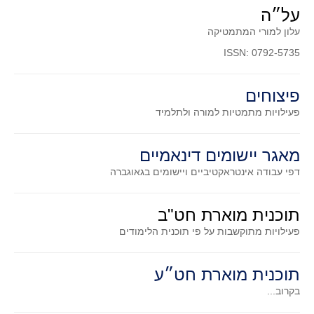
סדרות
על״ה
בעיות מילוליות
עלון למורי המתמטיקה
עולם המספרים
ISSN: 0792-5735
סטטיסטיקה והסתברות
פיצוחים
הסתברות
פעילויות מתמטיות
למורה ולתלמיד
פונקציות וחדו"א
חוקיות והפונקציה
מאגר יישומים דינאמיים
פונקצית הישר
דפי עבודה אינטראקטיביים ויישומים בגאוגברה
פונקציה ריבועית
פונקצית הערך המוחלט
תוכנית מוארת חט"ב
פונקצית השורש
פעילויות מתוקשבות על פי תוכנית הלימודים
פונקציה רציונאלית
פונקציה מעריכית ולוגריתמית
תוכנית מוארת חט״ע
בעיות קיצון
בקרוב...
נגזרות ואינטגרלים