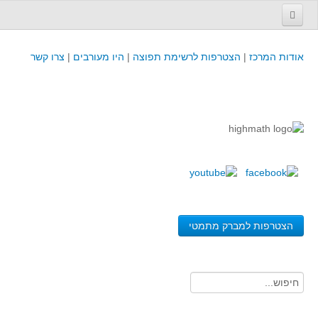
עמוד הבית
אודות המרכז
|
הצטרפות לרשימת תפוצה
|
היו מעורבים
|
צרו קשר
פינת המפמ״ר
קורסים וכנסים
קורסים והשתלמויות של מרכז המורים - כולל תוצרים
כנסים וימי עיון של מרכז המורים - כולל תוצרים
קורסים, כנסים והשתלמויות בארץ - מידע לשנה זו
לימודים באוניברסיטאות ובמכללות - מידע
משאבי הוראה ולמידה
הצטרפות למברק מתמטי
לומדים בחט"ב
לומדים בחט"ע
בית ספר יסודי