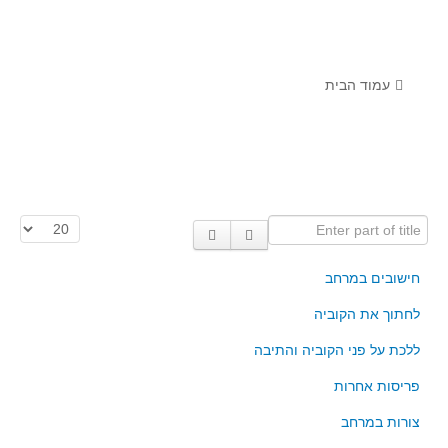
לומדים מתמטיקה עם טכנולוגיה
הערכה בארץ ובעולם
תוצרים מימי עיון וסדנאות - "קשר חם"
עמוד הבית
סרטוני הדגמה
הרצאות מוקלטות
בעיות החודש
Enter part of title
הצגת #
מדורי המרכז
יישומים דינאמיים
חישובים במרחב
פיצוחים
לחתוך את הקוביה
אלגברה
ללכת על פני הקוביה והתיבה
אלגברה
פריסות אחרות
פונקציות
צורות במרחב
חדו"א