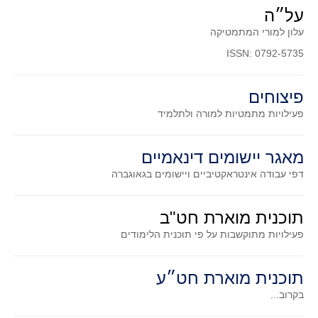
סדרות
על״ה
בעיות מילוליות
עלון למורי המתמטיקה
עולם המספרים
ISSN: 0792-5735
סטטיסטיקה והסתברות
פיצוחים
הסתברות
פעילויות מתמטיות
למורה ולתלמיד
פונקציות וחדו"א
חוקיות והפונקציה
מאגר יישומים דינאמיים
פונקצית הישר
דפי עבודה אינטראקטיביים ויישומים בגאוגברה
פונקציה ריבועית
פונקצית הערך המוחלט
תוכנית מוארת חט"ב
פונקצית השורש
פעילויות מתוקשבות על פי תוכנית הלימודים
פונקציה רציונאלית
פונקציה מעריכית ולוגריתמית
תוכנית מוארת חט״ע
בעיות קיצון
בקרוב...
נגזרות ואינטגרלים