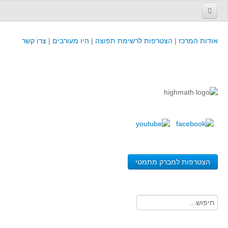
עמוד הבית
אודות המרכז
|
הצטרפות לרשימת תפוצה
|
היו מעורבים
|
צרו קשר
פינת המפמ״ר
קורסים וכנסים
קורסים והשתלמויות של מרכז המורים - כולל תוצרים
כנסים וימי עיון של מרכז המורים - כולל תוצרים
קורסים, כנסים והשתלמויות בארץ - מידע לשנה זו
לימודים באוניברסיטאות ובמכללות - מידע
משאבי הוראה ולמידה
הצטרפות למברק מתמטי
לומדים בחט"ב
לומדים בחט"ע
בית ספר יסודי