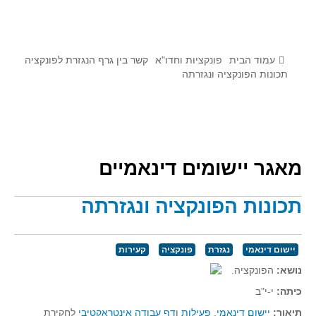
לומדים מתמטיקה עם טכנולוגיה
הערכה בארץ ובעולם
תוצרים מימי עיון וסדנאות - "קשר חם"
עמוד הבית
פונקציות וחדו"א
קשר בין גרף הנגזרת לפונקציה
תכונות הפונקציה ונגזרתה
סרטוני הדגמה
הרצאות מוקלטות
בעיות החודש
מאגר יישומים דינאמיים
מדורי המרכז
יישומים דינאמיים
תכונות הפונקציה ונגזרתה
פיצוחים
אלגברה
יישום דינאמי
נגזרת
פונקציה
קעירות
אלגברה
נושא:
הפונקציה.
פונקציות
כיתה:
י-י"ב
חדו"א
תיאור:
יישום דינאמי
,
פעילות
ו
דף עבודה אינטראקטיבי
לחקירת