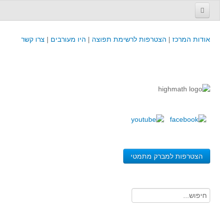
עמוד הבית
אודות המרכז
|
הצטרפות לרשימת תפוצה
|
היו מעורבים
|
צרו קשר
פינת המפמ״ר
קורסים וכנסים
קורסים והשתלמויות של מרכז המורים - כולל תוצרים
כנסים וימי עיון של מרכז המורים - כולל תוצרים
קורסים, כנסים והשתלמויות בארץ - מידע לשנה זו
לימודים באוניברסיטאות ובמכללות - מידע
משאבי הוראה ולמידה
הצטרפות למברק מתמטי
לומדים בחט"ב
לומדים בחט"ע
בית ספר יסודי