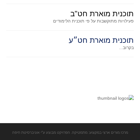
קעירות ונקודות פיתול
תוכנית מוארת חט"ב
במבט נוסף
פעילויות מתוקשבות על פי תוכנית הלימודים
בעקבות מבחנים
המלצות השבוע
תוכנית מוארת חט״ע
מתנות קטנות
בקרוב...
גאומטריה
משפט פיתגורס
שטחים פיצוחים
מצולעים
מרובעים
משולשים
דמיון
המעגל פיצוחים
מרכז מורים ארצי במקצוע: מתמטיקה. הפרויקט מבוצע ע"י אוניברסיטת חיפה
גאומטריית המרחב