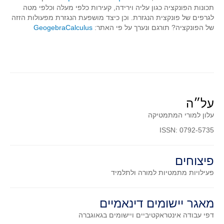
סדרות
תכונות הפונקציה כגון עליה וירידה, קעירות כלפי מעלה וכלפי מטה
לגרפים של פונקצית הנגזרת. וכן כיצד מושפעת הנגזרת מפעולות הזזה
בעיות מילוליות
של הפונקציה? תורגם ונערך על פי האתר:
GeogebraCalculus
עולם המספרים
סטטיסטיקה והסתברות
הסתברות
פונקציות וחדו"א
חוקיות והפונקציה
על״ה
פונקצית הישר
עלון למורי המתמטיקה
פונקציה ריבועית
ISSN: 0792-5735
פונקצית הערך המוחלט
פיצוחים
פונקצית השורש
פעילויות מתמטיות
למורה ולתלמיד
פונקציה רציונאלית
פונקציה מעריכית ולוגריתמית
מאגר יישומים דינאמיים
בעיות קיצון
דפי עבודה אינטראקטיביים ויישומים בגאוגברה
נגזרות ואינטגרלים