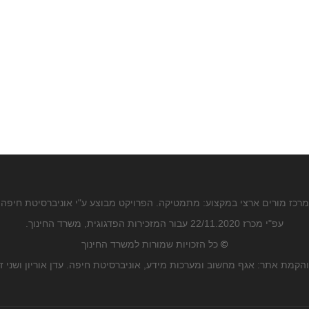
מרכז מורים ארצי במקצוע: מתמטיקה. הפרויקט מבוצע ע"י אוניברסיטת חיפה
עפ"י מכרז 22/11.2020 עבור המזכירות הפדגוגית, משרד החינוך.
©
כל הזכויות שמורות למשרד החינוך
הקמת אתר: אגף מחשוב ומערכות מידע, אוניברסיטת חיפה. עדן אוריון ושני ז