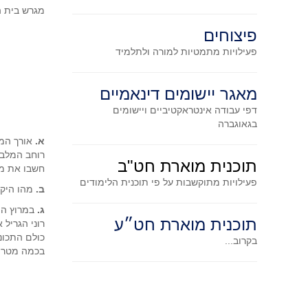
מגרש בית ה
פיצוחים
פעילויות מתמטיות
למורה ולתלמיד
מאגר יישומים דינאמיים
דפי עבודה אינטראקטיביים ויישומים
בגאוגברה
א.
אורך המסלול
רוחב המלבן הוא 100 מטר.
תוכנית מוארת חט"ב
חשבו את מי
פעילויות מתוקשבות על פי תוכנית הלימודים
ב.
מהו היקף
ג.
במרוץ הפאי
תוכנית מוארת חט״ע
רוני הגריל 
כולם התכוננ
בקרוב...
בכמה מטרים