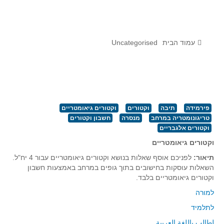
לומדים מתמטיקה עם טכנולוגיה
הערכה בארץ ובעולם
תוצרים מימי עיון וסדנאות - "קשר חם"
עמוד הבית
Uncategorised
סרטוני הדגמה
הרצאות מוקלטות
בעיות החודש
פירמידה
תיבה
וקטורים
וקטורים גיאומטריים
טריגונומטריה במרחב
מנסרה
חשבון וקטורים
מדורי המרכז
וקטורים אלגבריים
יישומים דינאמיים
וקטורים גיאומטריים
פיצוחים
תיאור:
לפניכם אוסף שאלות בנושא וקטורים גיאומטריים עבור 4 יח"ל.
אלגברה
השאלות עוסקות בחישובים בתוך גופים במרחב באמצעות חשבון
וקטורים גיאומטריים בלבד.
אלגברה
למורה
פונקציות
לתלמיד
חדו"א
لطالب باللغة العربية