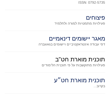
גאומטריה אנליטית
ISSN: 0792-5735
טריגונומטריה
פיצוחים
שונות
פעילויות מתמטיות
למורה ולתלמיד
יצירה
שעשועי מתמטיקה
מאגר יישומים דינאמיים
הסטוריה
דפי עבודה אינטראקטיביים ויישומים בגאוגברה
כתב עת על"ה - עלון למורי המתמטיקה
תחרויות
תוכנית מוארת חט"ב
תחרות קנגורו ישראל - תש"ף
פעילויות מתוקשבות על פי תוכנית הלימודים
בואו נשחק מתמטיקה תש"ף
בואו נשחק מתמטיקה תשע"ט
תוכנית מוארת חט״ע
בואו נשחק מתמטיקה תשע"ח
בקרוב...
בואו נשחק מתמטיקה תשע"ו
בואו נשחק מתמטיקה תשע"ז
בואו נשחק מתמטיקה תשע"ה