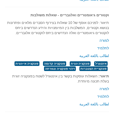
סדרות
בעיות מילוליות
וקטורים גיאומטריים ואלגבריים - שאלות משולבות
עולם המספרים
תיאור: לפניכם אוסף של 10 שאלות בצירוף הסברים מלאים ופתרונות
סטטיסטיקה והסתברות
בנושא וקטורים, המשלבות בין המיומנויות והידע הנדרשים ביחס
לוקטורים גיאומטריים ואלה הנדרשים ביחס לוקטורים אלגבריים.
הסתברות
למורה
פונקציות וחדו"א
לתלמיד
חוקיות והפונקציה
لطالب باللغة العربية
פונקצית הישר
אינטגרל
פונקציה זוגית
פונקציה קדומה
פונקציה אי-זוגית
פונקציה ריבועית
פונקציית הצטברות
זיהוי פונקציה ונגזרתה
פונקצית הערך המוחלט
תיאור:
השאלות עוסקות בקשר בין אינטגרל לשטח בפונקציה זוגית
פונקצית השורש
בעלת תכונה מיוחדת.
פונקציה רציונאלית
למורה
לתלמיד
פונקציה מעריכית ולוגריתמית
لطالب باللغة العربية
בעיות קיצון
נגזרות ואינטגרלים