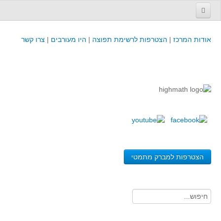
עמוד הבית
אודות המרכז
|
הצטרפות לרשימת תפוצה
|
היו מעורבים
|
צרו קשר
פינת המפמ״ר
קורסים וכנסים
קורסים והשתלמויות של מרכז המורים - כולל תוצרים
כנסים וימי עיון של מרכז המורים - כולל תוצרים
קורסים, כנסים והשתלמויות בארץ - מידע לשנה זו
לימודים באוניברסיטאות ובמכללות - מידע
משאבי הוראה ולמידה
הצטרפות למברק מתמטי
לומדים בחט"ב
לומדים בחט"ע
בית ספר יסודי