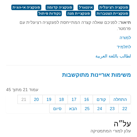
קעירות ונקודות פיתול
פונקציה רציונלית
אינטגרל
פונקציה קדומה
פונקציה אי-זוגית
פונקציית הצטברות
פונקציית מנה
נקודות פיתול
במבט נוסף
תיאור:
לפניכם שאלה קצרה המתייחסת לפונקציה רציונלית עם
בעקבות מבחנים
פרמטר.
המלצות השבוע
למורה
מתנות קטנות
לתלמיד
גאומטריה
لطالب باللغة العربية
משפט פיתגורס
שטחים פיצוחים
משימות אוריינות מתוקשבות
מצולעים
עמוד 21 מתוך 45
מרובעים
התחלה
קודם
16
17
18
19
20
21
משולשים
22
23
24
25
הבא
סיום
דמיון
המעגל פיצוחים
על״ה
גאומטריית המרחב
עלון למורי המתמטיקה